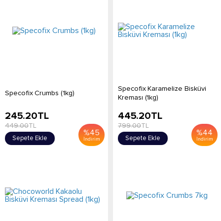
Specofix Karamelize Bisküvi
Specofix Crumbs (1kg)
Kreması (1kg)
245.20
TL
445.20
TL
449.00
TL
799.00
TL
%
45
%
44
Sepete Ekle
Sepete Ekle
İndirim
İndirim