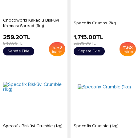
Chocoworld Kakaolu Bisküvi
Specofix Crumbs 7kg
Kreması Spread (1kg)
259.20
TL
1,715.00
TL
540.00
TL
5,388.00
TL
%
52
%
68
Sepete Ekle
Sepete Ekle
İndirim
İndirim
Specofix Bisküvi Crumble (1kg)
Specofix Crumble (1kg)