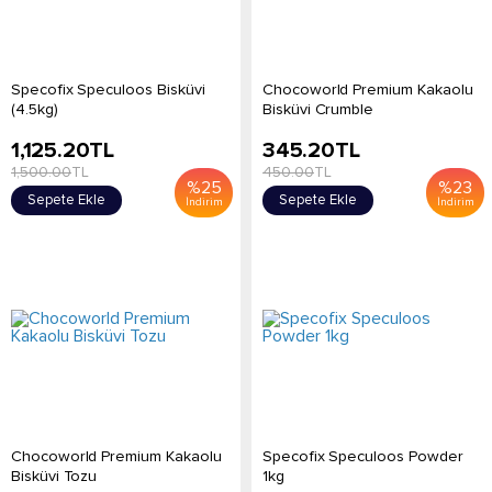
Specofix Speculoos Bisküvi
Chocoworld Premium Kakaolu
(4.5kg)
Bisküvi Crumble
1,125.20
TL
345.20
TL
1,500.00
TL
450.00
TL
%
25
%
23
Sepete Ekle
Sepete Ekle
İndirim
İndirim
Chocoworld Premium Kakaolu
Specofix Speculoos Powder
Bisküvi Tozu
1kg