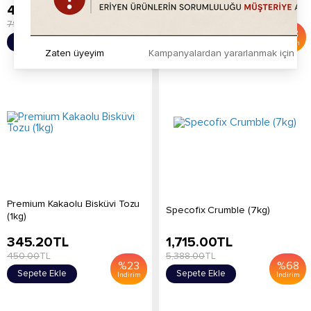
445.20
TL
1,554.00
TL
799.00
TL
2,500.00
TL
%
44
%
38
Sepete Ekle
Sepete Ekle
İndirim
İndirim
Zaten üyeyim
Kampanyalardan yararlanmak için h
Premium Kakaolu Bisküvi Tozu
Specofix Crumble (7kg)
(1kg)
345.20
TL
1,715.00
TL
450.00
TL
5,388.00
TL
%
23
%
68
Sepete Ekle
Sepete Ekle
İndirim
İndirim