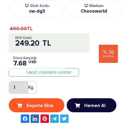
Stok Kodu
Markası
cw-dg3
Chocoworld
400.00
TL
KDV Dahil
249.20
TL
%
38
İndirim
Döviz Karşılığı
7.68
USD
Taksit Oranlarını Göster
Kg
Sepete Ekle
Hemen Al