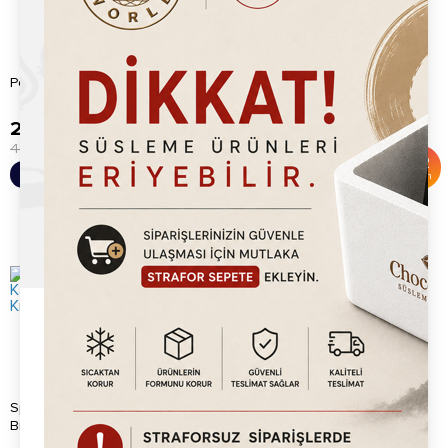
Premium Kremasız Kakaolu
Petit Beurre Bisküvi Tozu 1kg
Bisküvi (4.5kg)
249.20
TL
1,554.00
TL
400.00
TL
2,300.00
TL
%
38
%
32
Sepete Ekle
Sepete Ekle
İndirim
İndirim
Specofix Sürülebilir Karamelize
Premium Kremasız Kakaolu
Bisküvi Ezmesi Krema (1KG)...
Bisküvi (4.5kg)