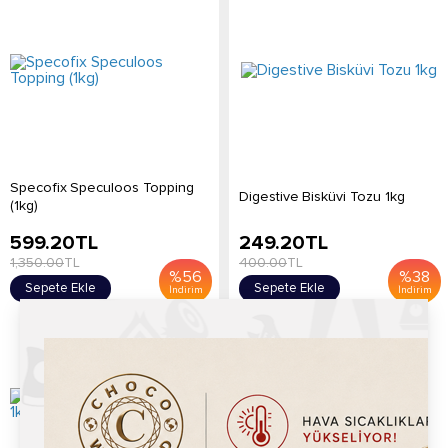
Specofix Speculoos Topping
Digestive Bisküvi Tozu 1kg
(1kg)
599.20
TL
249.20
TL
1,350.00
TL
400.00
TL
%
56
%
38
Sepete Ekle
Sepete Ekle
İndirim
İndirim