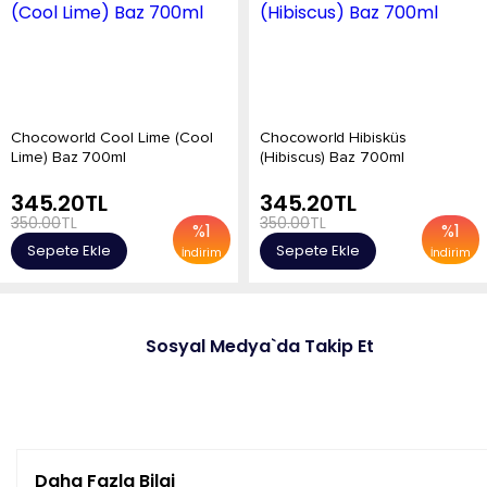
Chocoworld Cool Lime (Cool
Chocoworld Hibisküs
Lime) Baz 700ml
(Hibiscus) Baz 700ml
345.20
TL
345.20
TL
350.00
TL
350.00
TL
%
1
%
1
Sepete Ekle
Sepete Ekle
İndirim
İndirim
Sosyal Medya`da Takip Et
Daha Fazla Bilgi