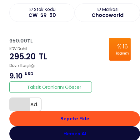
Stok Kodu
Markası
CW-SR-50
Chocoworld
350.00
TL
%
16
KDV Dahil
İndirim
295.20
TL
Döviz Karşılığı
USD
9.10
Taksit Oranlarını Göster
Ad.
Sepete Ekle
Hemen Al