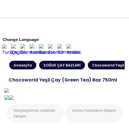
Change Language
Anasayfa
SOĞUK ÇAY BAZLARI
Chocoworld Yeşil Ç
Chocoworld Yeşil Çay (Green Tea) Baz 750ml
Karşılaştırma Listenize
Ürünü Favorilere Ekleyin
Ekleyin