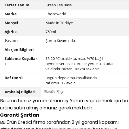
Lezzet Tanımı
Green Tea Base
Marka
Chocoworld
Menşei
Made in Türkiye
Ağırlık
750ml
Kıvam
Şurup Kıvamında
Alerjen Bilgileri
Saklama Koşullar
15-20 °C sıcaklıkta, max. %70 bağıl
ı
nemde,
serin ve kuru bir yerde, kokudan
ve direkt ışıktan uzakta saklanır.
Raf Ömrü
Uygun depolama koşullarında
raf ömrü 12 aydır.
Ambalaj Bilgileri
Plastik Şişe
Bu ürün henüz yorum almamış. Yorum yapabilmek için bu
ürünü satın almış olmanız gerekmektedir.
Garanti Şartları
Bu ürün üretici firma tarafından 2 yıl garanti kapsamı