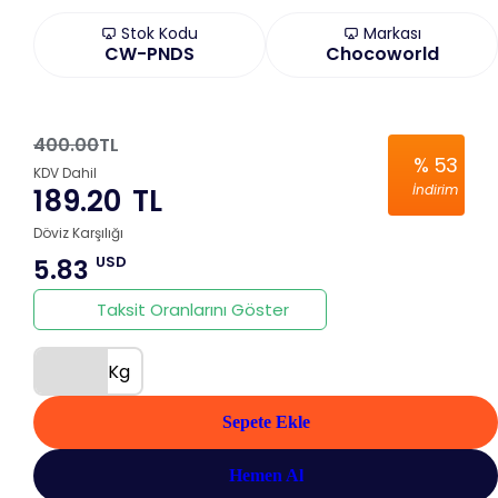
Stok Kodu
Markası
CW-PNDS
Chocoworld
400.00
TL
%
53
KDV Dahil
İndirim
189.20
TL
Döviz Karşılığı
USD
5.83
Taksit Oranlarını Göster
Kg
Sepete Ekle
Hemen Al