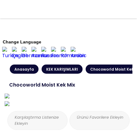
Change Language
Anasayfa
KEK KARIŞIMLARI
Chocoworld Moist Kek M
Chocoworld Moist Kek Mix
Karşılaştırma Listenize
Ürünü Favorilere Ekleyin
Ekleyin