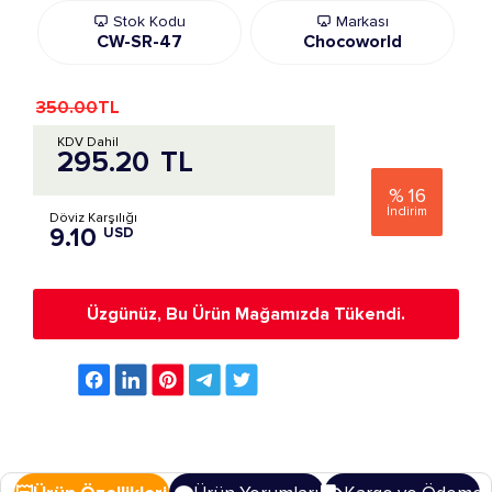
Stok Kodu
Markası
CW-SR-47
Chocoworld
350.00
TL
KDV Dahil
295.20
TL
%
16
İndirim
Döviz Karşılığı
9.10
USD
Üzgünüz, Bu Ürün Mağamızda Tükendi.