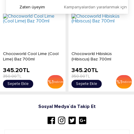
Zaten üyeyim
Kampanyalardan yararlanmak için h
Chocoworld Cool Lime (Cool
Chocoworld Hibisküs
Lime) Baz 700ml
(Hibiscus) Baz 700ml
345.20
TL
345.20
TL
350.00
TL
350.00
TL
%
1
%
1
İndirim
İndirim
Sepete Ekle
Sepete Ekle
Sosyal Medya`da Takip Et