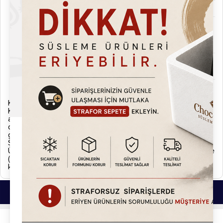
Alerjen Bilgileri
Saklama Koşull
15-20 °C sıcaklıkta, max. %70 bağıl
arı
nemde,
serin ve kuru bir yerde, kokudan
ve direkt ışıktan uzakta saklanır.
Raf Ömrü
Uygun depolama koşullarında
raf ömrü 12 aydır.
Ambalaj Bilgileri
Plastik Şişe
Kargo ve İade
Kargonuzu teslim almadan önce lütfen eksik, hasarlı ya da
ayıplı olup olmadığını kontrol ediniz. Eğer kargonuzda normal
dışı bir durum gözlemlerseniz zabıt tutarak ürününüzü kargo
görevlisine iade ediniz.
Sipariş Kargoya Verilişi
Ürünler siparişi verdiğiniz tarihten itibaren aksi belirtilmedikçe
(Hızlı kargo vb. uyarı simgeleri.) 2 iş günü içerisinde
kargolanmaktadır.
Bu Ürünlerde İlginizi Çekebilir.