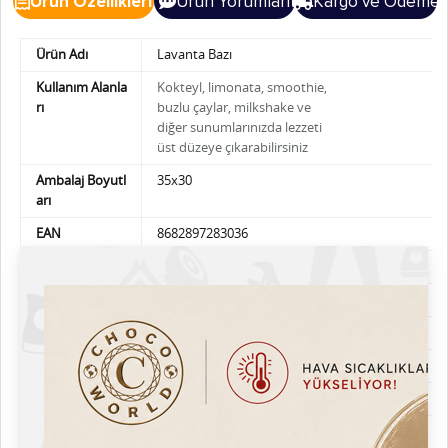
Ürün Özellikleri
Ürün Yorumları
Kargo ve Ödeme
Ürün Adı
Lavanta Bazı
Kullanım Alanla
Kokteyl, limonata, smoothie,
rı
buzlu çaylar, milkshake ve
diğer sunumlarınızda
lezzeti
üst düzeye çıkarabilirsiniz
Ambalaj Boyutl
35x30
arı
EAN
8682897283036
Üretici firma
Chocoworld
Lezzet Tanımı
Lavender Base
Marka
Chocoworld
Menşei
Made in Türkiye
Ağırlık
750ml
Şurup Kıvamında
Kıvam