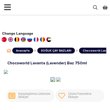
Change Language
Anasayfa
SOĞUK ÇAY BAZLARI
Chocoworld Lavant
Chocoworld Lavanta (Lavender) Baz 750ml
Karşılaştırma Listenize
Ürünü Favorilere
Ekleyin
Ekleyin