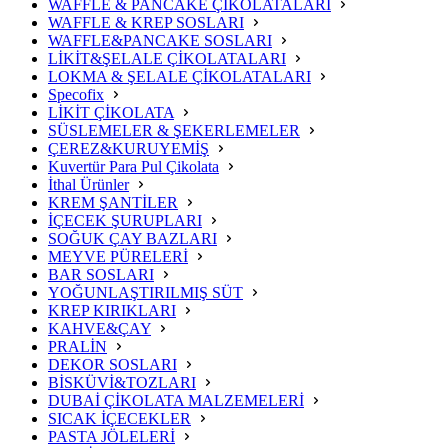
WAFFLE & PANCAKE ÇİKOLATALARI
WAFFLE & KREP SOSLARI
WAFFLE&PANCAKE SOSLARI
LİKİT&ŞELALE ÇİKOLATALARI
LOKMA & ŞELALE ÇİKOLATALARI
Specofix
LİKİT ÇİKOLATA
SÜSLEMELER & ŞEKERLEMELER
ÇEREZ&KURUYEMİŞ
Kuvertür Para Pul Çikolata
İthal Ürünler
KREM ŞANTİLER
İÇECEK ŞURUPLARI
SOĞUK ÇAY BAZLARI
MEYVE PÜRELERİ
BAR SOSLARI
YOĞUNLAŞTIRILMIŞ SÜT
KREP KIRIKLARI
KAHVE&ÇAY
PRALİN
DEKOR SOSLARI
BİSKÜVİ&TOZLARI
DUBAİ ÇİKOLATA MALZEMELERİ
SICAK İÇECEKLER
PASTA JÖLELERİ