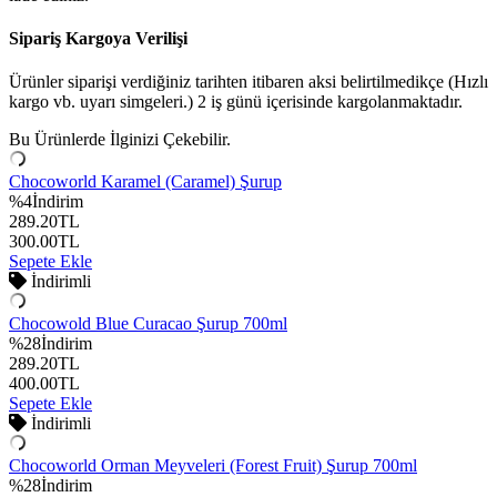
Sipariş Kargoya Verilişi
Ürünler siparişi verdiğiniz tarihten itibaren aksi belirtilmedikçe (Hızlı
kargo vb. uyarı simgeleri.) 2 iş günü içerisinde kargolanmaktadır.
Bu Ürünlerde İlginizi Çekebilir.
Chocoworld Karamel (Caramel) Şurup
%
4
İndirim
289.20
TL
300.00
TL
Sepete Ekle
İndirimli
Chocowold Blue Curacao Şurup 700ml
%
28
İndirim
289.20
TL
400.00
TL
Sepete Ekle
İndirimli
Chocoworld Orman Meyveleri (Forest Fruit) Şurup 700ml
%
28
İndirim