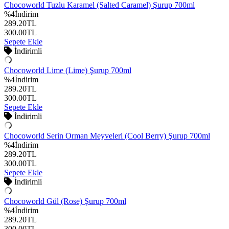
Chocoworld Tuzlu Karamel (Salted Caramel) Şurup 700ml
%
4
İndirim
289.20
TL
300.00
TL
Sepete Ekle
İndirimli
Chocoworld Lime (Lime) Şurup 700ml
%
4
İndirim
289.20
TL
300.00
TL
Sepete Ekle
İndirimli
Chocoworld Serin Orman Meyveleri (Cool Berry) Şurup 700ml
%
4
İndirim
289.20
TL
300.00
TL
Sepete Ekle
İndirimli
Chocoworld Gül (Rose) Şurup 700ml
%
4
İndirim
289.20
TL
300.00
TL