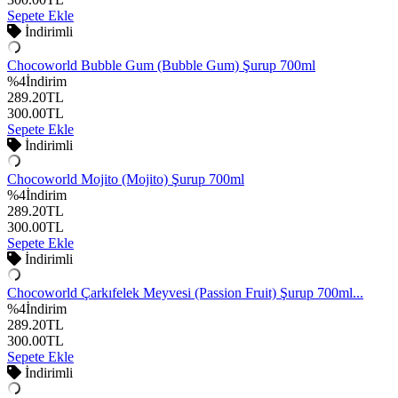
Sepete Ekle
İndirimli
Chocoworld Bubble Gum (Bubble Gum) Şurup 700ml
%
4
İndirim
289.20
TL
300.00
TL
Sepete Ekle
İndirimli
Chocoworld Mojito (Mojito) Şurup 700ml
%
4
İndirim
289.20
TL
300.00
TL
Sepete Ekle
İndirimli
Chocoworld Çarkıfelek Meyvesi (Passion Fruit) Şurup 700ml...
%
4
İndirim
289.20
TL
300.00
TL
Sepete Ekle
İndirimli