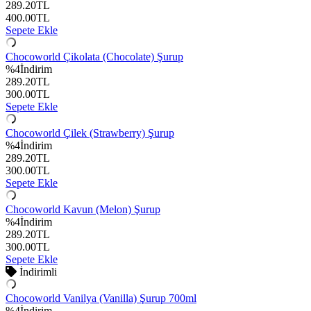
289.20
TL
400.00
TL
Sepete Ekle
Chocoworld Çikolata (Chocolate) Şurup
%
4
İndirim
289.20
TL
300.00
TL
Sepete Ekle
Chocoworld Çilek (Strawberry) Şurup
%
4
İndirim
289.20
TL
300.00
TL
Sepete Ekle
Chocoworld Kavun (Melon) Şurup
%
4
İndirim
289.20
TL
300.00
TL
Sepete Ekle
İndirimli
Chocoworld Vanilya (Vanilla) Şurup 700ml
%
4
İndirim