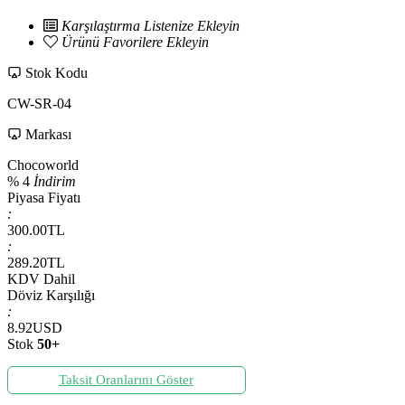
Karşılaştırma Listenize Ekleyin
Ürünü Favorilere Ekleyin
Stok Kodu
CW-SR-04
Markası
Chocoworld
%
4
İndirim
Piyasa Fiyatı
:
300.00
TL
:
289.20
TL
KDV Dahil
Döviz Karşılığı
:
8.92
USD
Stok
50+
Taksit Oranlarını Göster