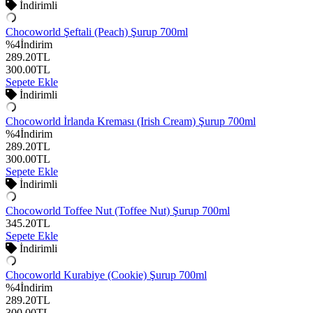
İndirimli
Chocoworld Şeftali (Peach) Şurup 700ml
%
4
İndirim
289.20
TL
300.00
TL
Sepete Ekle
İndirimli
Chocoworld İrlanda Kreması (Irish Cream) Şurup 700ml
%
4
İndirim
289.20
TL
300.00
TL
Sepete Ekle
İndirimli
Chocoworld Toffee Nut (Toffee Nut) Şurup 700ml
345.20
TL
Sepete Ekle
İndirimli
Chocoworld Kurabiye (Cookie) Şurup 700ml
%
4
İndirim
289.20
TL
300.00
TL