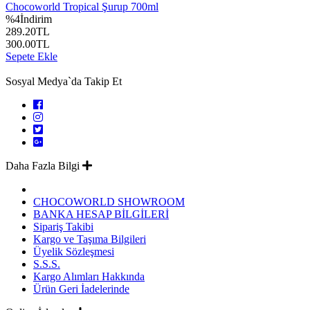
Chocoworld Tropical Şurup 700ml
%
4
İndirim
289.20
TL
300.00
TL
Sepete Ekle
Sosyal Medya`da Takip Et
Daha Fazla Bilgi
CHOCOWORLD SHOWROOM
BANKA HESAP BİLGİLERİ
Sipariş Takibi
Kargo ve Taşıma Bilgileri
Üyelik Sözleşmesi
S.S.S.
Kargo Alımları Hakkında
Ürün Geri İadelerinde