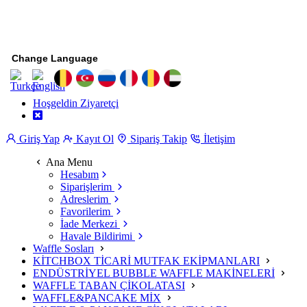
Change Language
Hoşgeldin Ziyaretçi
Giriş Yap
Kayıt Ol
Sipariş Takip
İletişim
Ana Menu
Hesabım
Siparişlerim
Adreslerim
Favorilerim
İade Merkezi
Havale Bildirimi
Waffle Sosları
KİTCHBOX TİCARİ MUTFAK EKİPMANLARI
ENDÜSTRİYEL BUBBLE WAFFLE MAKİNELERİ
WAFFLE TABAN ÇİKOLATASI
WAFFLE&PANCAKE MİX