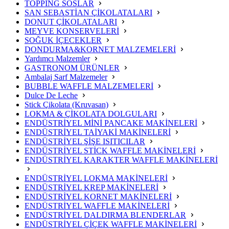
TOPPİNG SOSLAR
SAN SEBASTİAN ÇİKOLATALARI
DONUT ÇİKOLATALARI
MEYVE KONSERVELERİ
SOĞUK İÇECEKLER
DONDURMA&KORNET MALZEMELERİ
Yardımcı Malzemler
GASTRONOM ÜRÜNLER
Ambalaj Sarf Malzemeler
BUBBLE WAFFLE MALZEMELERİ
Dulce De Leche
Stick Çikolata (Kruvasan)
LOKMA & ÇİKOLATA DOLGULARI
ENDÜSTRİYEL MİNİ PANCAKE MAKİNELERİ
ENDÜSTRİYEL TAİYAKİ MAKİNELERİ
ENDÜSTRİYEL ŞİŞE ISITICILAR
ENDÜSTRİYEL STİCK WAFFLE MAKİNELERİ
ENDÜSTRİYEL KARAKTER WAFFLE MAKİNELERİ
ENDÜSTRİYEL LOKMA MAKİNELERİ
ENDÜSTRİYEL KREP MAKİNELERİ
ENDÜSTRİYEL KORNET MAKİNELERİ
ENDÜSTRİYEL WAFFLE MAKİNELERİ
ENDÜSTRİYEL DALDIRMA BLENDERLAR
ENDÜSTRİYEL ÇİÇEK WAFFLE MAKİNELERİ