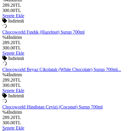
289.20
TL
300.00
TL
Sepete Ekle
İndirimli
Chocoworld Fındık (Hazelnut) Şurup 700ml
%
4
İndirim
289.20
TL
300.00
TL
Sepete Ekle
İndirimli
Chocoworld Beyaz Çikolatalı (White Chocolate) Şurup 700ml...
%
4
İndirim
289.20
TL
300.00
TL
Sepete Ekle
İndirimli
Chocoworld Hindistan Cevizi (Coconut) Şurup 700ml
%
4
İndirim
289.20
TL
300.00
TL
Sepete Ekle