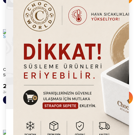
Chocoworld Şeker (Cane
Chocoworld Mango (Mango)
Sugar) Şurup 700ml
Şurup 700ml
289.20
TL
289.20
TL
300.00
TL
300.00
TL
%
4
%
4
Sepete Ekle
Sepete Ekle
İndirim
İndirim