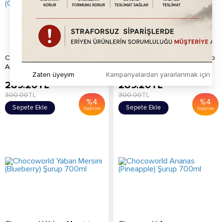
Chocoworld Yeşil Elma (Green
Chocoworld Lime (Lime) Şurup
Apple) Şurup 700ml
700ml
Zaten üyeyim
Kampanyalardan yararlanmak için h
289.20
TL
289.20
TL
300.00
TL
300.00
TL
%
4
%
4
Sepete Ekle
Sepete Ekle
İndirim
İndirim