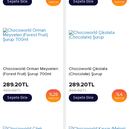
Sepete Ekle
Sepete Ekle
İndirim
İndirim
Chocoworld Orman Meyveleri
Chocoworld Çikolata
(Forest Fruit) Şurup 700ml
(Chocolate) Şurup
289.20
TL
289.20
TL
400.00
TL
300.00
TL
%
28
%
4
Sepete Ekle
Sepete Ekle
İndirim
İndirim