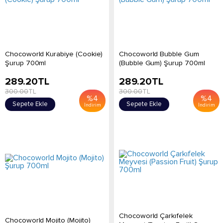
Chocoworld Kurabiye (Cookie)
Chocoworld Bubble Gum
Şurup 700ml
(Bubble Gum) Şurup 700ml
289.20
TL
289.20
TL
300.00
TL
300.00
TL
%
4
%
4
Sepete Ekle
Sepete Ekle
İndirim
İndirim
Chocoworld Çarkıfelek
Chocoworld Mojito (Mojito)