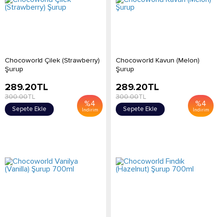
Chocoworld Çilek (Strawberry)
Chocoworld Kavun (Melon)
Şurup
Şurup
289.20
TL
289.20
TL
300.00
TL
300.00
TL
%
4
%
4
Sepete Ekle
Sepete Ekle
İndirim
İndirim