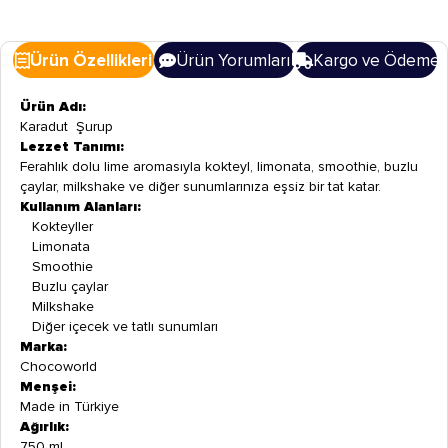
Ürün Özellikleri
Ürün Yorumları
Kargo ve Ödeme
Ürün Adı:
Karadut Şurup
Lezzet Tanımı:
Ferahlık dolu lime aromasıyla kokteyl, limonata, smoothie, buzlu
çaylar, milkshake ve diğer sunumlarınıza eşsiz bir tat katar.
Kullanım Alanları:
Kokteyller
Limonata
Smoothie
Buzlu çaylar
Milkshake
Diğer içecek ve tatlı sunumları
Marka:
Chocoworld
Menşei:
Made in Türkiye
Ağırlık:
750 ml