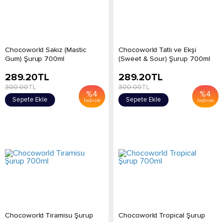
Chocoworld Sakız (Mastic
Chocoworld Tatlı ve Ekşi
Gum) Şurup 700ml
(Sweet & Sour) Şurup 700ml
289.20
TL
289.20
TL
300.00
TL
300.00
TL
%
4
%
4
Sepete Ekle
Sepete Ekle
İndirim
İndirim
Chocoworld Tiramisu Şurup
Chocoworld Tropical Şurup