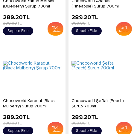
Chocoworld Yaban Mersini
Chocoworld Ananas
(Blueberry) Şurup 700ml
(Pineapple) Şurup 700ml
289.20
TL
289.20
TL
300.00
TL
300.00
TL
%
4
%
4
Sepete Ekle
Sepete Ekle
İndirim
İndirim
Chocoworld Karadut (Black
Chocoworld Şeftali (Peach)
Mulberry) Şurup 700ml
Şurup 700ml
289.20
TL
289.20
TL
300.00
TL
300.00
TL
%
4
%
4
Sepete Ekle
Sepete Ekle
İndirim
İndirim