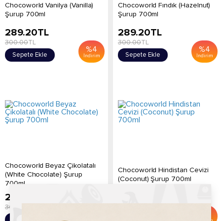
Chocoworld Vanilya (Vanilla)
Chocoworld Fındık (Hazelnut)
Şurup 700ml
Şurup 700ml
289.20
TL
289.20
TL
300.00
TL
300.00
TL
%
4
%
4
Sepete Ekle
Sepete Ekle
İndirim
İndirim
Chocoworld Beyaz Çikolatalı
Chocoworld Hindistan Cevizi
(White Chocolate) Şurup
(Coconut) Şurup 700ml
700ml...
289.20
TL
289.20
TL
300.00
TL
300.00
TL
%
4
%
4
Sepete Ekle
Sepete Ekle
İndirim
İndirim