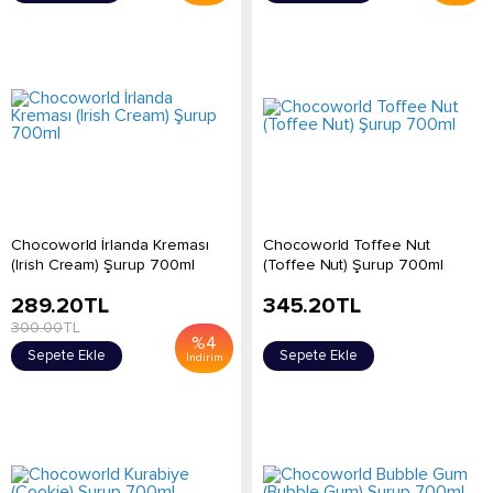
Chocoworld İrlanda Kreması
Chocoworld Toffee Nut
(Irish Cream) Şurup 700ml
(Toffee Nut) Şurup 700ml
289.20
TL
345.20
TL
300.00
TL
%
4
Sepete Ekle
Sepete Ekle
İndirim