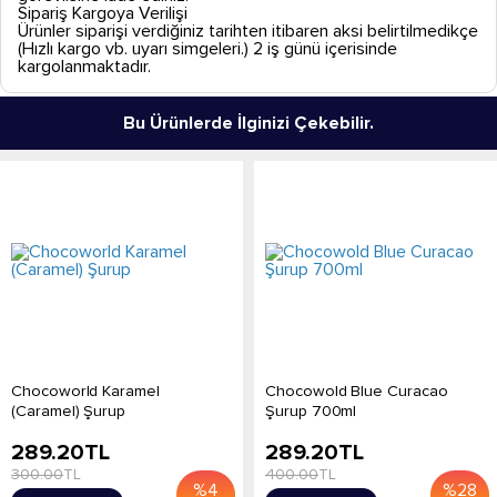
Sipariş Kargoya Verilişi
Ürünler siparişi verdiğiniz tarihten itibaren aksi belirtilmedikçe
(Hızlı kargo vb. uyarı simgeleri.) 2 iş günü içerisinde
kargolanmaktadır.
Bu Ürünlerde İlginizi Çekebilir.
Chocoworld Karamel
Chocowold Blue Curacao
(Caramel) Şurup
Şurup 700ml
289.20
TL
289.20
TL
300.00
TL
400.00
TL
%
4
%
28