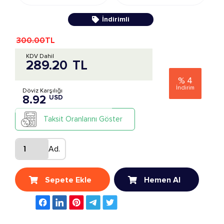
İndirimli
300.00
TL
KDV Dahil
289.20
TL
%
4
İndirim
Döviz Karşılığı
8.92
USD
Taksit Oranlarını Göster
Ad.
Sepete Ekle
Hemen Al