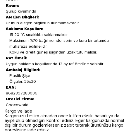
Kıvam:
Şurup kıvamında
Alerjen Bilgileri:
Ürünün alerjen bilgileri bulunmamaktadır.
Saklama Koşulları:
15-20 °C sıcaklıkta saklanmalıdır.
Maksimum %70 bağıl nemde, serin ve kuru bir ortamda
muhafaza edilmelidir.
Koku ve direkt güneş ışığından uzak tutulmalıdır.
Raf Ömrü:
Uygun saklama koşullarında 12 ay raf ömrüne sahiptir.
Ambalaj Bilgileri:
Plastik Şişe
Ölçüler: 35x30
EAN:
8682897283036
Üretici Firma:
Chocoworld
Kargo ve İade
Kargonuzu teslim almadan önce lütfen eksik, hasarlı ya da
ayıplı olup olmadığını kontrol ediniz. Eğer kargonuzda normal
dışı bir durum gözlemlerseniz zabıt tutarak ürününüzü kargo
görevlisine iade ediniz.