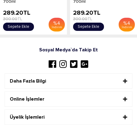
700ml
700ml
289.20
TL
289.20
TL
300.00
TL
300.00
TL
%
4
%
4
Sepete Ekle
Sepete Ekle
İndirim
İndirim
Sosyal Medya`da Takip Et
Daha Fazla Bilgi
Online İşlemler
Üyelik İşlemleri