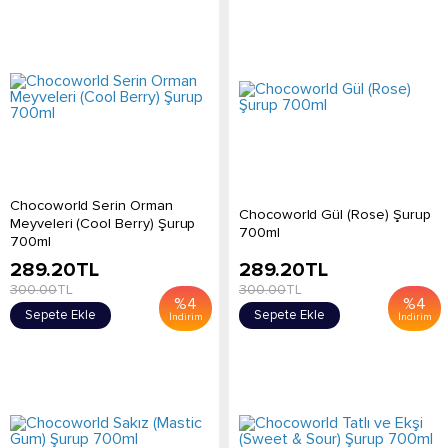
Chocoworld Serin Orman
Chocoworld Gül (Rose) Şurup
Meyveleri (Cool Berry) Şurup
700ml
700ml
289.20
TL
289.20
TL
300.00
TL
300.00
TL
%
4
%
4
Sepete Ekle
Sepete Ekle
İndirim
İndirim