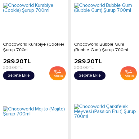
Chocoworld Kurabiye (Cookie)
Chocoworld Bubble Gum
Şurup 700ml
(Bubble Gum) Şurup 700ml
289.20
TL
289.20
TL
300.00
TL
300.00
TL
%
4
%
4
Sepete Ekle
Sepete Ekle
İndirim
İndirim