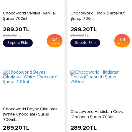
Chocoworld Vanilya (Vanilla)
Chocoworld Fındık (Hazelnut)
Şurup 700ml
Şurup 700ml
289.20
TL
289.20
TL
300.00
TL
300.00
TL
%
4
%
4
Sepete Ekle
Sepete Ekle
İndirim
İndirim
Chocoworld Beyaz Çikolatalı
Chocoworld Hindistan Cevizi
(White Chocolate) Şurup
(Coconut) Şurup 700ml
700ml...
289.20
TL
289.20
TL