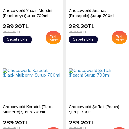
Chocoworld Yaban Mersini
Chocoworld Ananas
(Blueberry) Şurup 700ml
(Pineapple) Şurup 700ml
289.20
TL
289.20
TL
300.00
TL
300.00
TL
%
4
%
4
Sepete Ekle
Sepete Ekle
İndirim
İndirim
Chocoworld Karadut (Black
Chocoworld Şeftali (Peach)
Mulberry) Şurup 700ml
Şurup 700ml
289.20
TL
289.20
TL
300.00
TL
300.00
TL