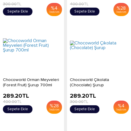
300.00
TL
400.00
TL
%
4
%
28
Sepete Ekle
Sepete Ekle
İndirim
İndirim
Chocoworld Orman Meyveleri
Chocoworld Çikolata
(Forest Fruit) Şurup 700ml
(Chocolate) Şurup
289.20
TL
289.20
TL
400.00
TL
300.00
TL
%
28
%
4
Sepete Ekle
Sepete Ekle
İndirim
İndirim