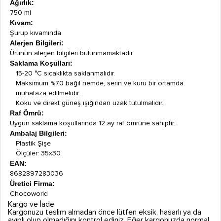
Ağırlık:
750 ml
Kıvam:
Şurup kıvamında
Alerjen Bilgileri:
Ürünün alerjen bilgileri bulunmamaktadır.
Saklama Koşulları:
15-20 °C sıcaklıkta saklanmalıdır.
Maksimum %70 bağıl nemde, serin ve kuru bir ortamda
muhafaza edilmelidir.
Koku ve direkt güneş ışığından uzak tutulmalıdır.
Raf Ömrü:
Uygun saklama koşullarında 12 ay raf ömrüne sahiptir.
Ambalaj Bilgileri:
Plastik Şişe
Ölçüler: 35x30
EAN:
8682897283036
Üretici Firma:
Chocoworld
Kargo ve İade
Kargonuzu teslim almadan önce lütfen eksik, hasarlı ya da
ayıplı olup olmadığını kontrol ediniz. Eğer kargonuzda normal