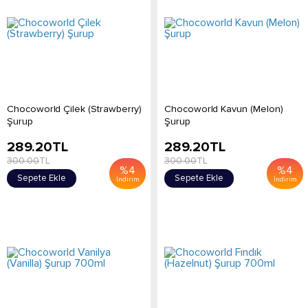
Chocoworld Çilek (Strawberry)
Chocoworld Kavun (Melon)
Şurup
Şurup
289.20
TL
289.20
TL
300.00
TL
300.00
TL
%
4
%
4
Sepete Ekle
Sepete Ekle
İndirim
İndirim