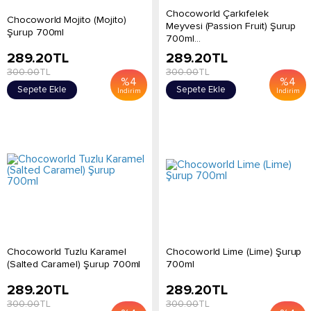
Chocoworld Çarkıfelek
Chocoworld Mojito (Mojito)
Meyvesi (Passion Fruit) Şurup
Şurup 700ml
700ml...
289.20
TL
289.20
TL
300.00
TL
300.00
TL
%
4
%
4
Sepete Ekle
Sepete Ekle
İndirim
İndirim
Chocoworld Tuzlu Karamel
Chocoworld Lime (Lime) Şurup
(Salted Caramel) Şurup 700ml
700ml
289.20
TL
289.20
TL
300.00
TL
300.00
TL