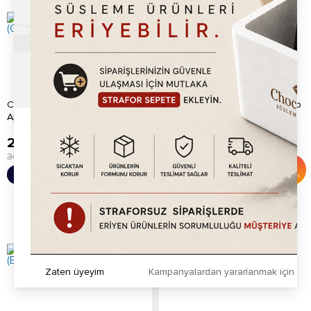
Chocoworld Yeşil Elma (Green
Chocoworld Lime (Lime) Şurup
Apple) Şurup 700ml
700ml
289.20
TL
289.20
TL
300.00
TL
300.00
TL
%
4
%
4
Sepete Ekle
Sepete Ekle
İndirim
İndirim
Zaten üyeyim
Kampanyalardan yararlanmak için h