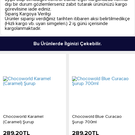
dışı bir durum gözlemlerseniz zabıt tutarak ürününüzü kargo
görevlisine iade ediniz.
Sipariş Kargoya Verilişi
Ürünler siparişi verdiğiniz tarihten itibaren aksi belirtilmedikçe
(Hızlı kargo vb. uyarı simgeleri.) 2 iş günü içerisinde
kargolanmaktadır.
Bu Ürünlerde İlginizi Çekebilir.
Chocoworld Karamel
Chocowold Blue Curacao
(Caramel) Şurup
Şurup 700ml
289.20
TL
289.20
TL