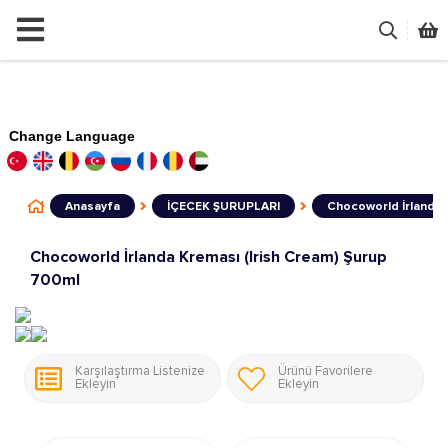
Change Language
Anasayfa
İÇECEK ŞURUPLARI
Chocoworld İrlanda 
Chocoworld İrlanda Kreması (Irish Cream) Şurup
700ml
Karşılaştırma Listenize
Ürünü Favorilere
Ekleyin
Ekleyin