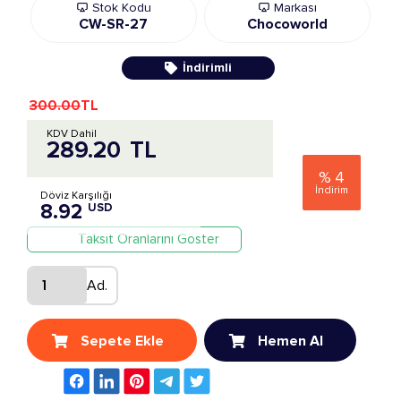
Stok Kodu
Markası
CW-SR-27
Chocoworld
İndirimli
300.00
TL
KDV Dahil
289.20
TL
%
4
İndirim
Döviz Karşılığı
8.92
USD
Taksit Oranlarını Göster
Ad.
Sepete Ekle
Hemen Al