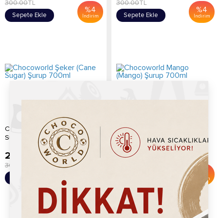
300.00
TL
300.00
TL
%
4
%
4
Sepete Ekle
Sepete Ekle
İndirim
İndirim
Chocoworld Şeker (Cane
Chocoworld Mango (Mango)
Sugar) Şurup 700ml
Şurup 700ml
289.20
TL
289.20
TL
300.00
TL
300.00
TL
%
4
%
4
Sepete Ekle
Sepete Ekle
İndirim
İndirim