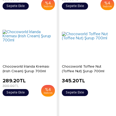
%
4
%
4
Sepete Ekle
Sepete Ekle
İndirim
İndirim
Chocoworld İrlanda Kreması
Chocoworld Toffee Nut
(Irish Cream) Şurup 700ml
(Toffee Nut) Şurup 700ml
289.20
TL
345.20
TL
300.00
TL
%
4
Sepete Ekle
Sepete Ekle
İndirim