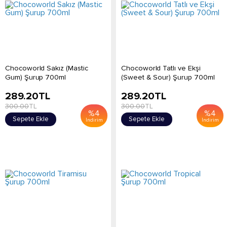
Chocoworld Sakız (Mastic
Chocoworld Tatlı ve Ekşi
Gum) Şurup 700ml
(Sweet & Sour) Şurup 700ml
289.20
TL
289.20
TL
300.00
TL
300.00
TL
%
4
%
4
Sepete Ekle
Sepete Ekle
İndirim
İndirim