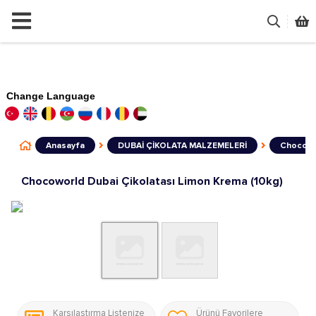
Change Language
Anasayfa
DUBAİ ÇİKOLATA MALZEMELERİ
Chocowor
Chocoworld Dubai Çikolatası Limon Krema (10kg)
Karşılaştırma Listenize
Ürünü Favorilere