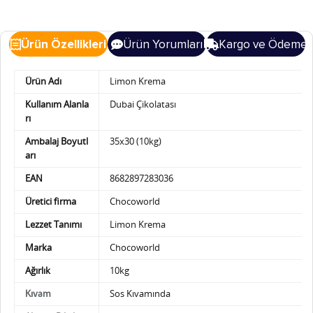
Ürün Özellikleri
Ürün Yorumları
Kargo ve Ödeme
Ürün Adı
Limon Krema
Kullanım Alanla
Dubai Çikolatası
rı
Ambalaj Boyutl
35x30 (10kg)
arı
EAN
8682897283036
Üretici firma
Chocoworld
Lezzet Tanımı
Limon Krema
Marka
Chocoworld
Ağırlık
10kg
Sos Kıvamında
Kıvam