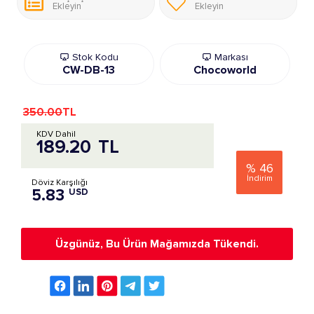
Ekleyin
Ekleyin
Stok Kodu
Markası
CW-DB-13
Chocoworld
350.00
TL
KDV Dahil
189.20
TL
%
46
İndirim
Döviz Karşılığı
5.83
USD
Üzgünüz, Bu Ürün Mağamızda Tükendi.