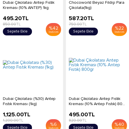
Dubai Çikolatası Antep Fıstık
Chocoworld Beyaz Fildişi Para
Kreması (10% ANTEP) 1kg
Çikolata(1kg)
495.20
TL
587.20
TL
850.00
TL
750.00
TL
%
42
%
22
Sepete Ekle
Sepete Ekle
İndirim
İndirim
Dubai Çikolatası (%30) Antep
Dubai Çikolatası Antep Fıstık
Fıstık Kreması (1kg)
Kreması (10% Antep Fıstık) 80...
1,125.00
TL
495.00
TL
1,200.00
TL
820.00
TL
%
6
%
40
Sepete Ekle
Sepete Ekle
İndirim
İndirim