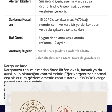
Alerjen Bilgileri
Süt ürünü içerir, eser miktarda soya
ürünü,
fındık, Antep fıstığı , badem
ve gluten içerebilir.
Saklama Koşull
15-20 °C sıcaklıkta, max. %70 bağıl
arı
nemde,
serin ve kuru bir yerde, kokudan
ve direkt ışıktan uzakta saklanır.
Raf Ömrü
Uygun depolama koşullarında
raf ömrü 12 aydır.
Ambalaj Bilgileri
Metal Kova (Paletli alımlarda Plastik,
Palet altı alımlarda Metal Kova ile gönderilir)
Kargo ve İade
Kargonuzu teslim almadan önce lütfen eksik, hasarlı ya da
ayıplı olup olmadığını kontrol ediniz. Eğer kargonuzda normal
dışı bir durum gözlemlerseniz zabıt tutarak ürününüzü kargo
görevlisine iade ediniz.
Sipariş Kargoya Verilişi
Ürünler siparişi verdiğiniz tarihten itibaren aksi belirtilmedikçe
(Hızlı kargo vb. uyarı simgeleri.) 2 iş günü içerisinde
kargolanmaktadır.
Bu Ürünlerde İlginizi Çekebilir.