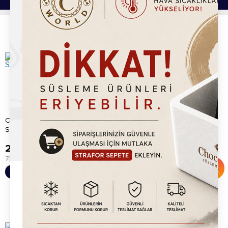
Chocoworld Mango Waffle
Chocoworld Sütlü Para
Sos (1kg)
Kuvertür Çikolata (1kg)
229.20
TL
565.20
TL
750.00
TL
730.00
TL
%
69
%
23
Sepete Ekle
Sepete Ekle
İndirim
İndirim