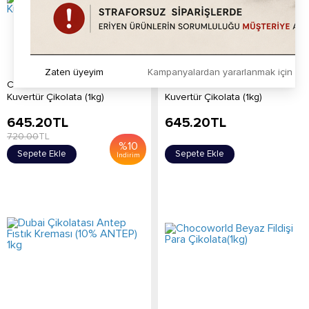
Zaten üyeyim
Kampanyalardan yararlanmak için h
Chocoworld Bitter Para
Chocoworld Bitter Para
Kuvertür Çikolata (1kg)
Kuvertür Çikolata (1kg)
645.20
TL
645.20
TL
720.00
TL
%
10
Sepete Ekle
Sepete Ekle
İndirim