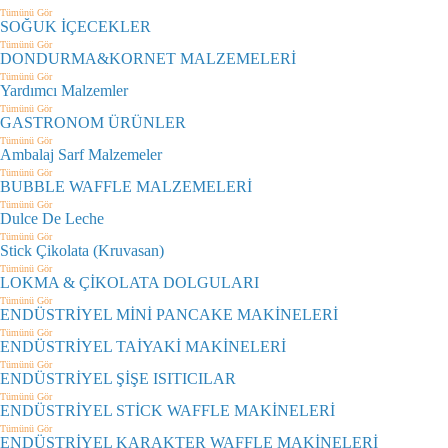
Tümünü Gör
SOĞUK İÇECEKLER
Tümünü Gör
DONDURMA&KORNET MALZEMELERİ
Tümünü Gör
Yardımcı Malzemler
Tümünü Gör
GASTRONOM ÜRÜNLER
Tümünü Gör
Ambalaj Sarf Malzemeler
Tümünü Gör
BUBBLE WAFFLE MALZEMELERİ
Tümünü Gör
Dulce De Leche
Tümünü Gör
Stick Çikolata (Kruvasan)
Tümünü Gör
LOKMA & ÇİKOLATA DOLGULARI
Tümünü Gör
ENDÜSTRİYEL MİNİ PANCAKE MAKİNELERİ
Tümünü Gör
ENDÜSTRİYEL TAİYAKİ MAKİNELERİ
Tümünü Gör
ENDÜSTRİYEL ŞİŞE ISITICILAR
Tümünü Gör
ENDÜSTRİYEL STİCK WAFFLE MAKİNELERİ
Tümünü Gör
ENDÜSTRİYEL KARAKTER WAFFLE MAKİNELERİ