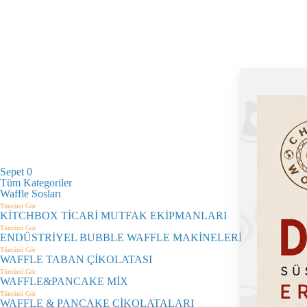
Sepet
0
Tüm Kategoriler
Waffle Sosları
Tümünü Gör
KİTCHBOX TİCARİ MUTFAK EKİPMANLARI
Tümünü Gör
ENDÜSTRİYEL BUBBLE WAFFLE MAKİNELERİ
Tümünü Gör
WAFFLE TABAN ÇİKOLATASI
Tümünü Gör
WAFFLE&PANCAKE MİX
Tümünü Gör
WAFFLE & PANCAKE ÇİKOLATALARI