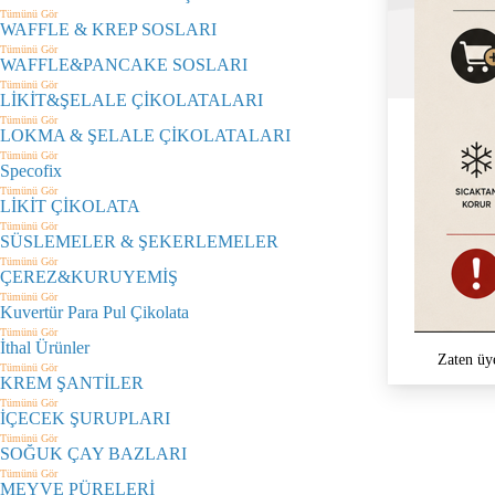
Tümünü Gör
WAFFLE & KREP SOSLARI
Tümünü Gör
WAFFLE&PANCAKE SOSLARI
Tümünü Gör
LİKİT&ŞELALE ÇİKOLATALARI
Tümünü Gör
LOKMA & ŞELALE ÇİKOLATALARI
Tümünü Gör
Specofix
Tümünü Gör
LİKİT ÇİKOLATA
Tümünü Gör
SÜSLEMELER & ŞEKERLEMELER
Tümünü Gör
ÇEREZ&KURUYEMİŞ
Tümünü Gör
Kuvertür Para Pul Çikolata
Tümünü Gör
İthal Ürünler
Zaten üy
Tümünü Gör
KREM ŞANTİLER
Tümünü Gör
İÇECEK ŞURUPLARI
Tümünü Gör
SOĞUK ÇAY BAZLARI
Tümünü Gör
MEYVE PÜRELERİ