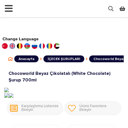
Change Language
Anasayfa
İÇECEK ŞURUPLARI
Chocoworld Beyaz Çi
Chocoworld Beyaz Çikolatalı (White Chocolate)
Şurup 700ml
Karşılaştırma Listenize
Ürünü Favorilere
Ekleyin
Ekleyin