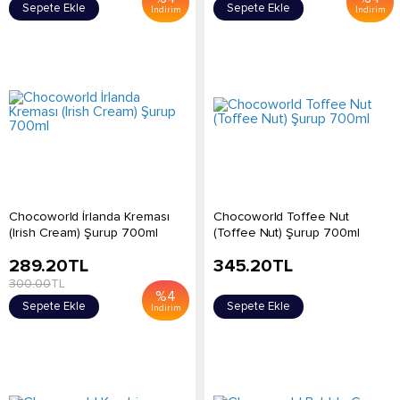
Sepete Ekle
Sepete Ekle
İndirim
İndirim
Chocoworld İrlanda Kreması
Chocoworld Toffee Nut
(Irish Cream) Şurup 700ml
(Toffee Nut) Şurup 700ml
289.20
TL
345.20
TL
300.00
TL
%
4
Sepete Ekle
Sepete Ekle
İndirim