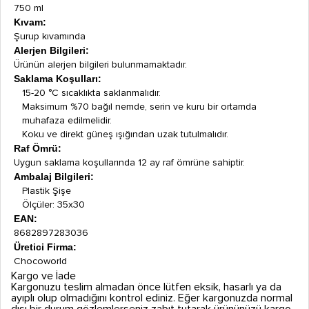
750 ml
Kıvam:
Şurup kıvamında
Alerjen Bilgileri:
Ürünün alerjen bilgileri bulunmamaktadır.
Saklama Koşulları:
15-20 °C sıcaklıkta saklanmalıdır.
Maksimum %70 bağıl nemde, serin ve kuru bir ortamda
muhafaza edilmelidir.
Koku ve direkt güneş ışığından uzak tutulmalıdır.
Raf Ömrü:
Uygun saklama koşullarında 12 ay raf ömrüne sahiptir.
Ambalaj Bilgileri:
Plastik Şişe
Ölçüler: 35x30
EAN:
8682897283036
Üretici Firma:
Chocoworld
Kargo ve İade
Kargonuzu teslim almadan önce lütfen eksik, hasarlı ya da
ayıplı olup olmadığını kontrol ediniz. Eğer kargonuzda normal