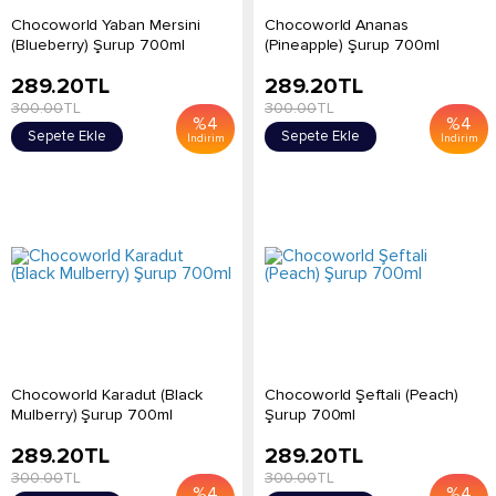
Chocoworld Yaban Mersini
Chocoworld Ananas
(Blueberry) Şurup 700ml
(Pineapple) Şurup 700ml
289.20
TL
289.20
TL
300.00
TL
300.00
TL
%
4
%
4
Sepete Ekle
Sepete Ekle
İndirim
İndirim
Chocoworld Karadut (Black
Chocoworld Şeftali (Peach)
Mulberry) Şurup 700ml
Şurup 700ml
289.20
TL
289.20
TL
300.00
TL
300.00
TL
%
4
%
4