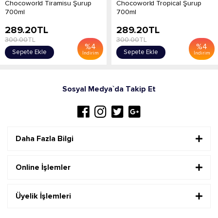
Chocoworld Tiramisu Şurup
Chocoworld Tropical Şurup
700ml
700ml
289.20
TL
289.20
TL
300.00
TL
300.00
TL
%
4
%
4
Sepete Ekle
Sepete Ekle
İndirim
İndirim
Sosyal Medya`da Takip Et
Daha Fazla Bilgi
Online İşlemler
Üyelik İşlemleri