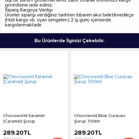
dışı bir durum gözlemlerseniz zabıt tutarak ürününüzü kargo
görevlisine iade ediniz.
Sipariş Kargoya Verilişi
Ürünler siparişi verdiğiniz tarihten itibaren aksi belirtilmedikçe
(Hızlı kargo vb. uyarı simgeleri.) 2 iş günü içerisinde
kargolanmaktadır.
Bu Ürünlerde İlginizi Çekebilir.
Chocoworld Karamel
Chocowold Blue Curacao
(Caramel) Şurup
Şurup 700ml
289.20
TL
289.20
TL
300.00
TL
400.00
TL