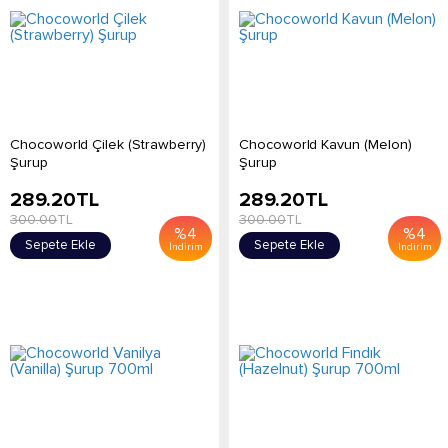
Chocoworld Çilek (Strawberry)
Chocoworld Kavun (Melon)
Şurup
Şurup
289.20
TL
289.20
TL
300.00
TL
300.00
TL
%
4
%
4
Sepete Ekle
Sepete Ekle
İndirim
İndirim