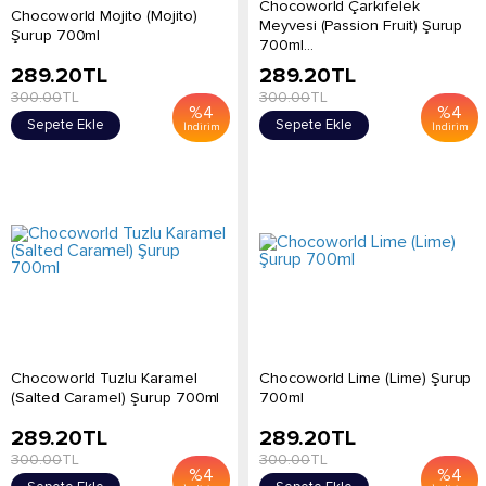
Chocoworld Çarkıfelek
Chocoworld Mojito (Mojito)
Meyvesi (Passion Fruit) Şurup
Şurup 700ml
700ml...
289.20
TL
289.20
TL
300.00
TL
300.00
TL
%
4
%
4
Sepete Ekle
Sepete Ekle
İndirim
İndirim
Chocoworld Tuzlu Karamel
Chocoworld Lime (Lime) Şurup
(Salted Caramel) Şurup 700ml
700ml
289.20
TL
289.20
TL
300.00
TL
300.00
TL
%
4
%
4