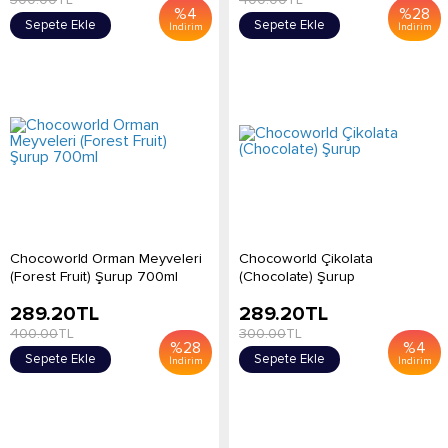
%
4
%
28
Sepete Ekle
Sepete Ekle
İndirim
İndirim
Chocoworld Orman Meyveleri
Chocoworld Çikolata
(Forest Fruit) Şurup 700ml
(Chocolate) Şurup
289.20
TL
289.20
TL
400.00
TL
300.00
TL
%
28
%
4
Sepete Ekle
Sepete Ekle
İndirim
İndirim