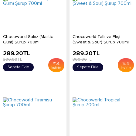
Chocoworld Sakız (Mastic
Chocoworld Tatlı ve Ekşi
Gum) Şurup 700ml
(Sweet & Sour) Şurup 700ml
289.20
TL
289.20
TL
300.00
TL
300.00
TL
%
4
%
4
Sepete Ekle
Sepete Ekle
İndirim
İndirim