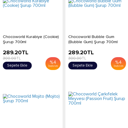
Chocoworld Kurabiye (Cookie)
Chocoworld Bubble Gum
Şurup 700ml
(Bubble Gum) Şurup 700ml
289.20
TL
289.20
TL
300.00
TL
300.00
TL
%
4
%
4
Sepete Ekle
Sepete Ekle
İndirim
İndirim