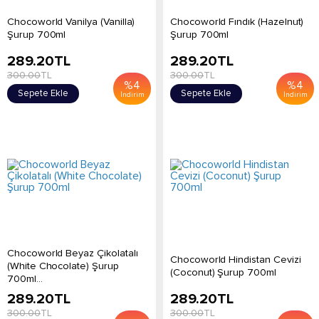
Chocoworld Vanilya (Vanilla)
Chocoworld Fındık (Hazelnut)
Şurup 700ml
Şurup 700ml
289.20
TL
289.20
TL
300.00
TL
300.00
TL
%
4
%
4
Sepete Ekle
Sepete Ekle
İndirim
İndirim
Chocoworld Beyaz Çikolatalı
Chocoworld Hindistan Cevizi
(White Chocolate) Şurup
(Coconut) Şurup 700ml
700ml...
289.20
TL
289.20
TL
300.00
TL
300.00
TL