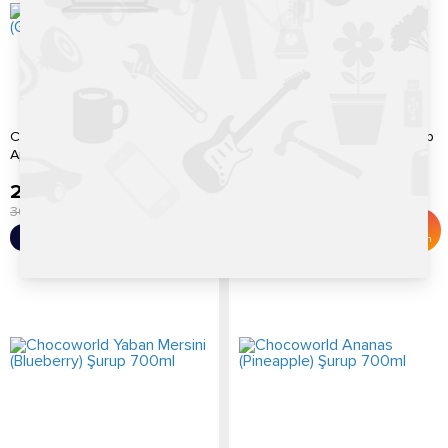
Chocoworld Yeşil Elma (Green
Chocoworld Lime (Lime) Şurup
Apple) Şurup 700ml
700ml
289.20
TL
289.20
TL
300.00
TL
300.00
TL
%
4
%
4
Sepete Ekle
Sepete Ekle
İndirim
İndirim