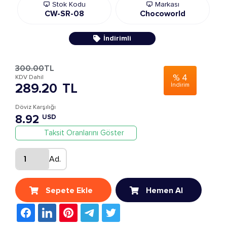
Stok Kodu
Markası
CW-SR-08
Chocoworld
İndirimli
300.00
TL
%
4
KDV Dahil
289.20
TL
İndirim
Döviz Karşılığı
8.92
USD
Taksit Oranlarını Göster
Ad.
Sepete Ekle
Hemen Al