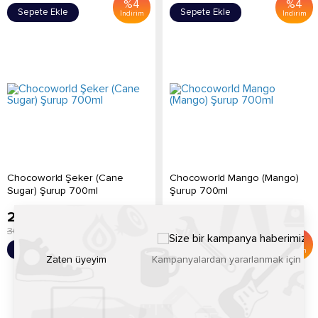
%
4
%
4
Sepete Ekle
Sepete Ekle
İndirim
İndirim
Chocoworld Şeker (Cane
Chocoworld Mango (Mango)
Sugar) Şurup 700ml
Şurup 700ml
289.20
TL
289.20
TL
300.00
TL
300.00
TL
%
4
%
4
Sepete Ekle
Sepete Ekle
İndirim
İndirim
Zaten üyeyim
Kampanyalardan yararlanmak için h