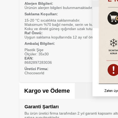
Alerjen Bilgileri:
Ürünün alerjen bilgileri bulunmamaktadır.
Saklama Koşulları:
15-20 °C sıcaklıkta saklanmalıdır.
Maksimum %70 bağıl nemde, serin ve kuru bir ortamda 
Koku ve direkt güneş ışığından uzak tutulmalıdır.
Raf Ömrü:
Uygun saklama koşullarında 12 ay raf ömrüne sahiptir.
Ambalaj Bilgileri:
Plastik Şişe
Ölçüler: 35x30
EAN:
8682897283036
Üretici Firma:
Chocoworld
Kargo ve Ödeme
Zaten üy
Garanti Şartları
Bu ürün üretici firma tarafından 2 yıl garanti kapsamı al
satışa sunulmaktadır.