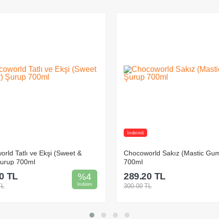
15-20 °C sıcaklıkta saklanmalıdır. Maksimum %70 bağı
kuru bir ortamda muhafaza edilmelidir. Koku ve direkt 
uzak tutulmalıdır.
Raf Ömrü:Uygun saklama koşullarında 12 ay raf ömrüne
Ambalaj Bilgileri:
Plastik Şişe Ölçüler: 35x30
EAN:8682897283036
Üretici Firma:Chocoworld
İndirimli
orld Sakız (Mastic Gum) Şurup
Chocoworld Gül (Rose) Şurup
0
TL
289.20
TL
%
4
İndirim
TL
300.00
TL