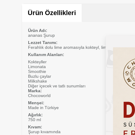
Sepete Ekle
Ürün Özellikleri
Ürün Adı:
ananas Şurup
Lezzet Tanımı:
Ferahlık dolu lime aromasıyla kokteyl, limonata, smoothie
Kullanım Alanları:
Kokteyller
Limonata
Smoothie
Buzlu çaylar
Milkshake
Diğer içecek ve tatlı sunumları
Marka:
Chocoworld
Menşei:
Made in Türkiye
Ağırlık:
750 ml
Kıvam:
Şurup kıvamında