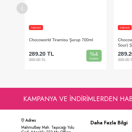
İndirimli
İndirimli
ml
Chocoworld Tatlı ve Ekşi (Sweet &
Chocow
Sour) Şurup 700ml
700ml
289.20
TL
289.2
%
4
%
4
İndirim
İndirim
300.00
TL
300.00
Sepete Ekle
KAMPANYA VE INDIRIMLERDEN HA
Adres
Daha Fazla Bilgi
Mahmutbey Mah. Taşocağı Yolu