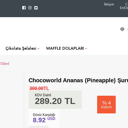
İletişim
C
SHO
Çikolata Şelalesi
WAFFLE DOLAPLARI
 700ml
Chocoworld Ananas (Pineapple) Şur
300.00
TL
KDV Dahil
289.20
TL
%
4
İndirim
Döviz Karşılığı
8.92
USD