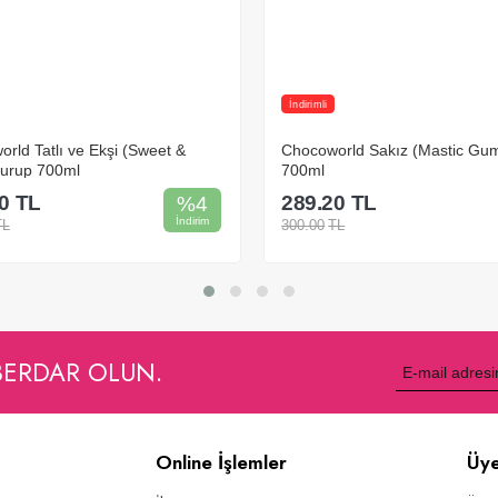
İndirimli
orld Sakız (Mastic Gum) Şurup
Chocoworld Gül (Rose) Şurup
0
TL
289.20
TL
%
4
İndirim
TL
300.00
TL
Sepete Ekle
Sepete Ekle
BERDAR OLUN.
Online İşlemler
Üye