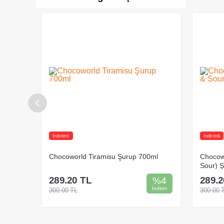
İndirimli
İndirimli
ml
Chocoworld Tatlı ve Ekşi (Sweet &
Chocow
Sour) Şurup 700ml
700ml
289.20
TL
289.2
%
4
%
4
İndirim
İndirim
300.00
TL
300.00