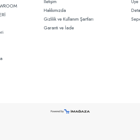
İletişim
Üye 
OWROOM
Hakkımızda
Deta
ERİ
Gizlilik ve Kullanım Şartları
Sep
Garanti ve İade
ri
da