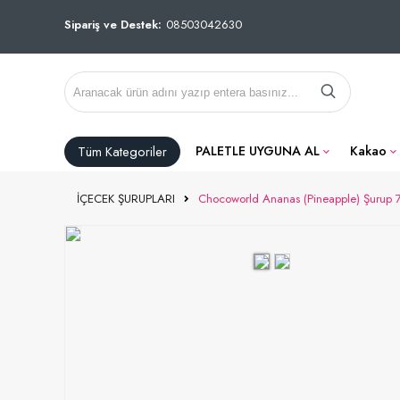
Sipariş ve Destek:
08503042630
Tüm Kategoriler
PALETLE UYGUNA AL
Kakao
İÇECEK ŞURUPLARI
Chocoworld Ananas (Pineapple) Şurup