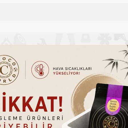
Sepete Ekle
Sepete Ekle
, buzlu çaylar, milkshake ve diğer sunumlarınıza eşsiz bir tat katar.