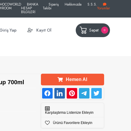
HOCOWORLD
BANKA
Sipariş
Hakkımızda
S.S.S.
WROOM
HESAP
Takibi
Yorumlar
BİLGİLERİ
Sepet
Giriş Yap
Kayıt Ol
0
Hemen Al
up 700ml
Karşılaştırma Listenize Ekleyin
Ürünü Favorilere Ekleyin