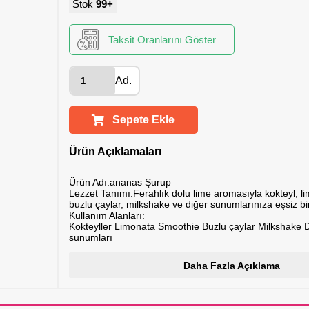
Stok
99+
Taksit Oranlarını Göster
Ad.
Sepete Ekle
Ürün Açıklamaları
Ürün Adı:ananas Şurup
Lezzet Tanımı:Ferahlık dolu lime aromasıyla kokteyl, l
buzlu çaylar, milkshake ve diğer sunumlarınıza eşsiz bir
Kullanım Alanları:
Kokteyller Limonata Smoothie Buzlu çaylar Milkshake Di
sunumları
Marka:Chocoworld
Menşei:Made in Türkiye
Daha Fazla Açıklama
Ağırlık:750 ml
Kıvam:Şurup kıvamında
Alerjen Bilgileri:Ürünün alerjen bilgileri bulunmamaktadı
Saklama Koşulları: