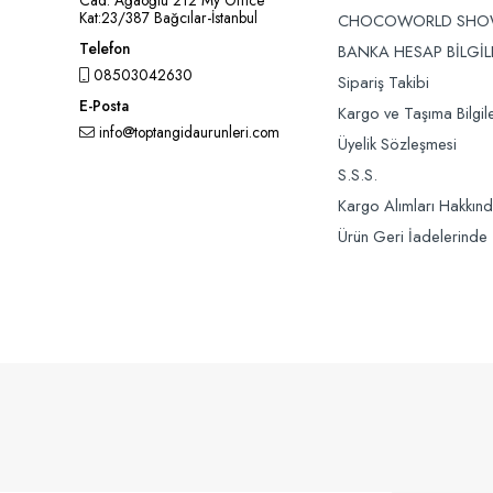
Cad. Ağaoğlu 212 My Office
Kat:23/387 Bağcılar-İstanbul
CHOCOWORLD SH
Telefon
BANKA HESAP BİLGİL
08503042630
Sipariş Takibi
E-Posta
Kargo ve Taşıma Bilgile
info@toptangidaurunleri.com
Üyelik Sözleşmesi
S.S.S.
Kargo Alımları Hakkın
Ürün Geri İadelerinde