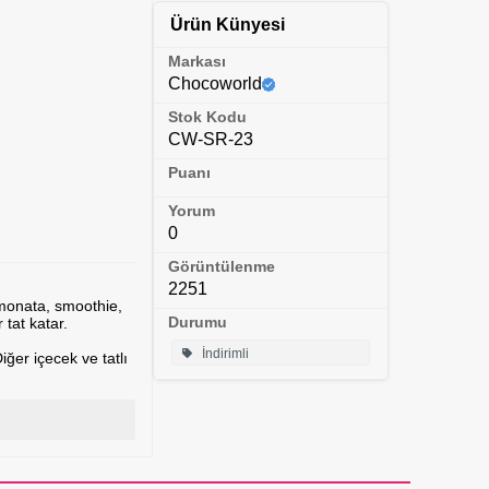
Ürün Künyesi
Markası
Chocoworld
Stok Kodu
CW-SR-23
Puanı
Yorum
0
Görüntülenme
2251
imonata, smoothie,
Durumu
 tat katar.
İndirimli
ğer içecek ve tatlı
r.