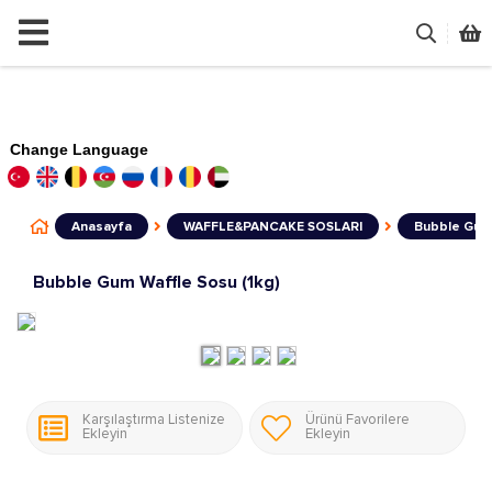
Change Language
Anasayfa
WAFFLE&PANCAKE SOSLARI
Bubble Gum 
Bubble Gum Waffle Sosu (1kg)
Karşılaştırma Listenize
Ürünü Favorilere
Ekleyin
Ekleyin