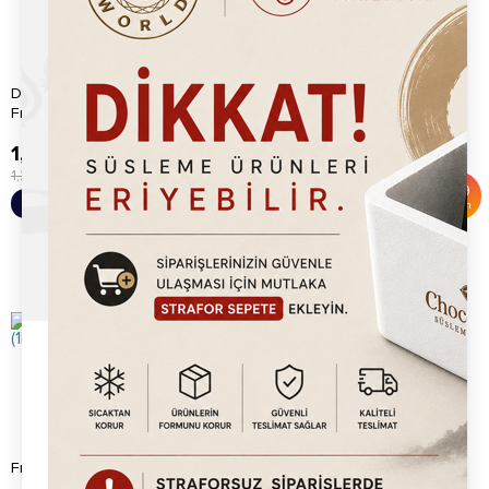
Dubai Çikolatası (%30) Antep
Karamel Waffle Sosu (1kg)
Fıstık Kreması (1kg)
1,125.00
TL
185.20
TL
1,200.00
TL
450.00
TL
%
6
%
59
Sepete Ekle
Sepete Ekle
İndirim
İndirim
Frambuaz Waffle Sosu (1kg)
Çilek Waffle Sosu (1kg)