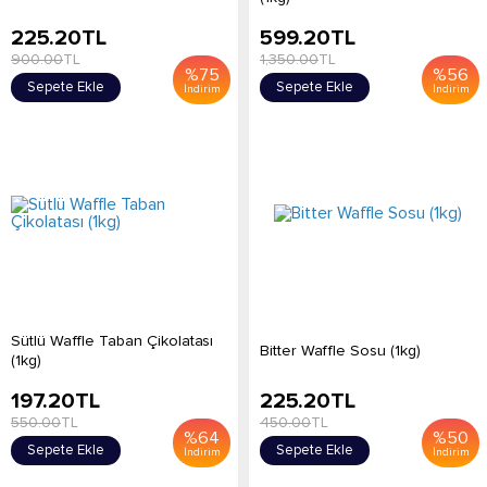
225.20
TL
599.20
TL
900.00
TL
1,350.00
TL
%
75
%
56
Sepete Ekle
Sepete Ekle
İndirim
İndirim
Sütlü Waffle Taban Çikolatası
Bitter Waffle Sosu (1kg)
(1kg)
197.20
TL
225.20
TL
550.00
TL
450.00
TL
%
64
%
50
Sepete Ekle
Sepete Ekle
İndirim
İndirim