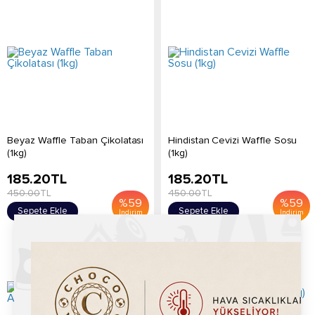
Beyaz Waffle Taban Çikolatası
Hindistan Cevizi Waffle Sosu
(1kg)
(1kg)
185.20
TL
185.20
TL
450.00
TL
450.00
TL
%
59
%
59
Sepete Ekle
Sepete Ekle
İndirim
İndirim