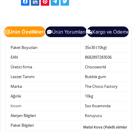
Ürün Özellikleri
Ürün Yorumları
Kargo ve Ödeme
Paket Boyutları
35x30 (10kg)
EAN
8682897283036
Üretici firma
Chocoworld
Lezzet Tanımı
Bubble gum
Marka
The Choco Factory
Ağırlık
10kg
Sos Kıvamında
Kıvam
Alerjen Bilgileri
Koruyucu
Paket Bilgileri
Metal Kova (Paletli alımlarda P