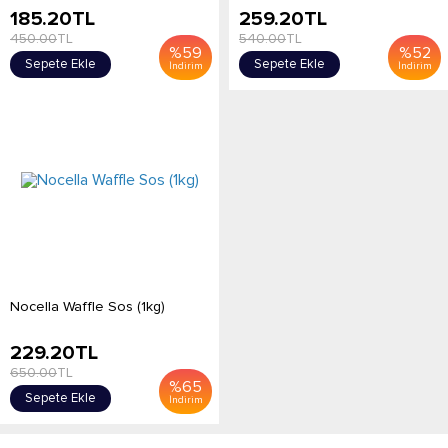
185.20
TL
259.20
TL
450.00
TL
540.00
TL
%
59
%
52
Sepete Ekle
Sepete Ekle
İndirim
İndirim
Nocella Waffle Sos (1kg)
229.20
TL
650.00
TL
%
65
Sepete Ekle
İndirim