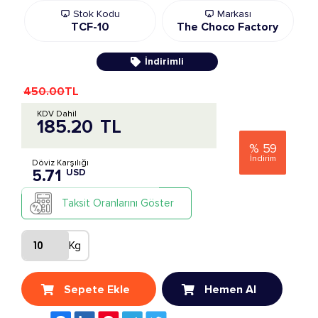
Stok Kodu
Markası
TCF-10
The Choco Factory
İndirimli
450.00
TL
KDV Dahil
185.20
TL
%
59
İndirim
Döviz Karşılığı
5.71
USD
Taksit Oranlarını Göster
Kg
Sepete Ekle
Hemen Al