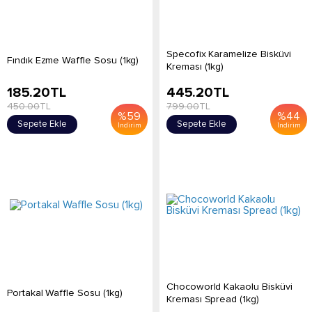
Specofix Karamelize Bisküvi
Fındık Ezme Waffle Sosu (1kg)
Kreması (1kg)
185.20
TL
445.20
TL
450.00
TL
799.00
TL
%
59
%
44
Sepete Ekle
Sepete Ekle
İndirim
İndirim
Chocoworld Kakaolu Bisküvi
Portakal Waffle Sosu (1kg)
Kreması Spread (1kg)