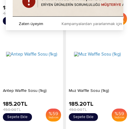
185.20
TL
185.20
TL
450.00
TL
450.00
TL
%
59
%
59
Sepete Ekle
Sepete Ekle
İndirim
İndirim
Zaten üyeyim
Kampanyalardan yararlanmak için h
Antep Waffle Sosu (1kg)
Muz Waffle Sosu (1kg)
185.20
TL
185.20
TL
450.00
TL
450.00
TL
%
59
%
59
Sepete Ekle
Sepete Ekle
İndirim
İndirim