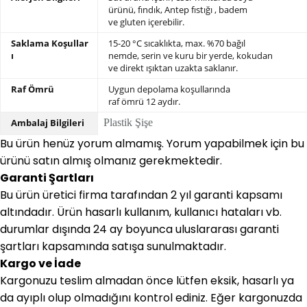
ürünü,
fındık, Antep fıstığı , badem
ve gluten içerebilir.
Saklama Koşullar
15-20 °C sıcaklıkta, max. %70 bağıl
ı
nemde,
serin ve kuru bir yerde, kokudan
ve direkt ışıktan uzakta saklanır.
Raf Ömrü
Uygun depolama koşullarında
raf ömrü 12 aydır.
Ambalaj Bilgileri
Plastik Şişe
Bu ürün henüz yorum almamış. Yorum yapabilmek için bu
ürünü satın almış olmanız gerekmektedir.
Garanti Şartları
Bu ürün üretici firma tarafından 2 yıl garanti kapsamı
altındadır. Ürün hasarlı kullanım, kullanıcı hataları vb.
durumlar dışında 24 ay boyunca uluslararası garanti
şartları kapsamında satışa sunulmaktadır.
Kargo ve İade
Kargonuzu teslim almadan önce lütfen eksik, hasarlı ya
da ayıplı olup olmadığını kontrol ediniz. Eğer kargonuzda