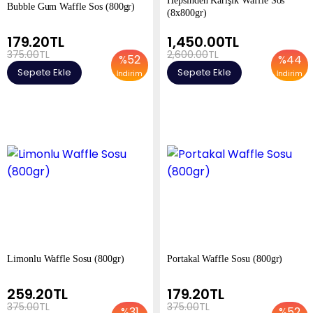
Bubble Gum Waffle Sos (800gr)
(8x800gr)
179.20
TL
1,450.00
TL
375.00
TL
2,600.00
TL
%
52
%
44
Sepete Ekle
Sepete Ekle
İndirim
İndirim
Limonlu Waffle Sosu (800gr)
Portakal Waffle Sosu (800gr)
259.20
TL
179.20
TL
375.00
TL
375.00
TL
%
31
%
52