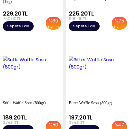
(1kg)
229.20
TL
225.20
TL
750.00
TL
900.00
TL
%
69
%
75
Sepete Ekle
Sepete Ekle
İndirim
İndirim
Sütlü Waffle Sosu (800gr)
Bitter Waffle Sosu (800gr)
189.20
TL
197.20
TL
375.00
TL
375.00
TL
%
50
%
47