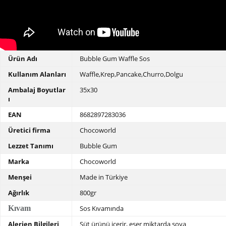
Ürün Adı
Bubble Gum Waffle Sos
Kullanım Alanları
Waffle,Krep,Pancake,Churro,Dolgu
Ambalaj Boyutlar
35x30
ı
EAN
8682897283036
Üretici firma
Chocoworld
Lezzet Tanımı
Bubble Gum
Marka
Chocoworld
Menşei
Made in Türkiye
Ağırlık
800gr
Kıvam
Sos Kıvamında
Alerjen Bilgileri
Süt ürünü içerir, eser miktarda soya