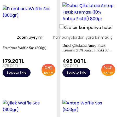
Zaten üyeyim
Kampanyalardan yararlanmak içi
Dubai Çikolatası Antep Fıstık
Frambuaz Waffle Sos (800gr)
Kreması (10% Antep Fıstık) 80...
179.20
TL
495.00
TL
375.00
TL
820.00
TL
%
52
%
40
Sepete Ekle
Sepete Ekle
İndirim
İndirim