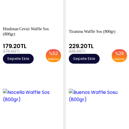
Hindistan Cevizi Waffle Sos
Tiramisu Waffle Sos (800gr)
(800gr)
179.20
TL
229.20
TL
375.00
TL
325.00
TL
%
52
%
29
Sepete Ekle
Sepete Ekle
İndirim
İndirim