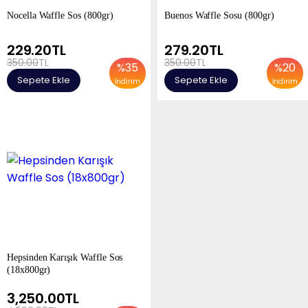
Nocella Waffle Sos (800gr)
Buenos Waffle Sosu (800gr)
229.20
TL
279.20
TL
350.00
TL
350.00
TL
%
35
%
20
Sepete Ekle
Sepete Ekle
İndirim
İndirim
Hepsinden Karışık Waffle Sos
(18x800gr)
3,250.00
TL