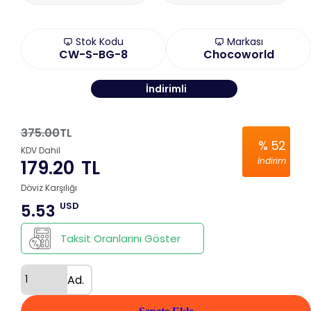
Stok Kodu
Markası
CW-S-BG-8
Chocoworld
İndirimli
375.00
TL
%
52
KDV Dahil
İndirim
179.20
TL
Döviz Karşılığı
USD
5.53
Taksit Oranlarını Göster
Ad.