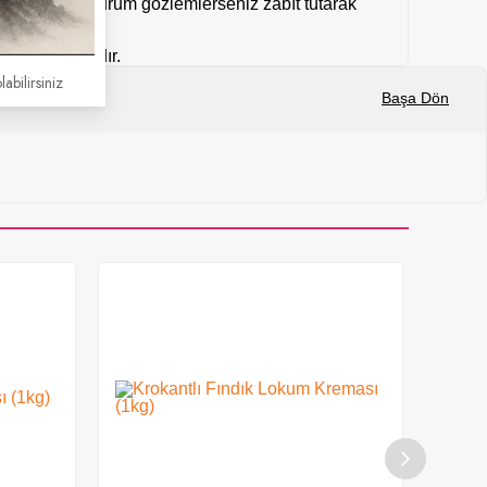
mal dışı bir durum gözlemlerseniz zabıt tutarak
kargolanmaktadır.
labilirsiniz
Başa Dön