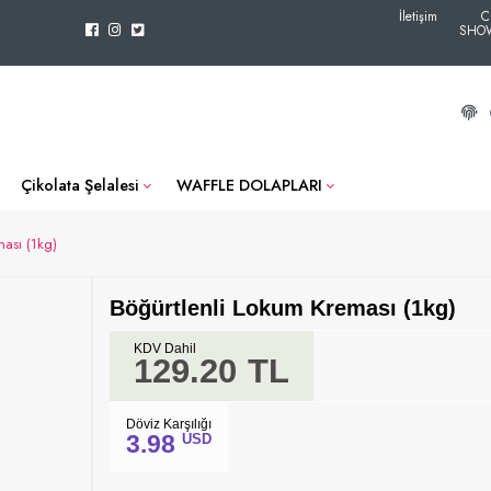
İletişim
C
SHO
Çikolata Şelalesi
WAFFLE DOLAPLARI
ası (1kg)
Böğürtlenli Lokum Kreması (1kg)
KDV Dahil
129.20
TL
Döviz Karşılığı
3.98
USD