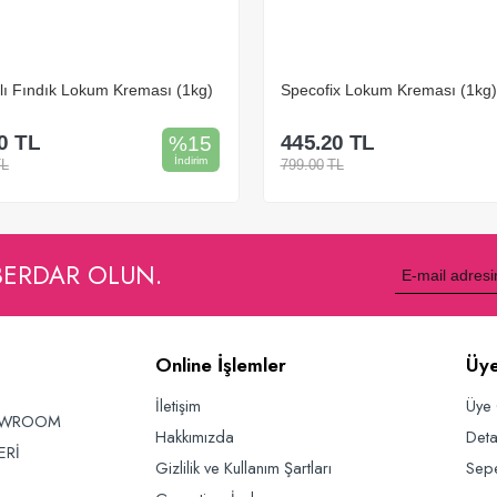
lı Fındık Lokum Kreması (1kg)
Specofix Lokum Kreması (1kg)
0
TL
445.20
TL
%
15
İndirim
TL
799.00
TL
Sepete Ekle
Sepete Ekle
BERDAR OLUN.
Online İşlemler
Üye
İletişim
Üye 
OWROOM
Hakkımızda
Deta
ERİ
Gizlilik ve Kullanım Şartları
Sep