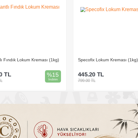
lı Fındık Lokum Kreması (1kg)
Specofix Lokum Kreması (1kg)
0
TL
445.20
TL
%
15
İndirim
TL
799.00
TL
Sepete Ekle
Sepete Ekle
36