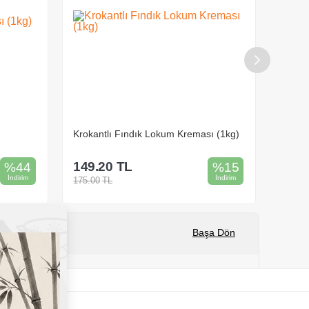
Krokantlı Fındık Lokum Kreması (1kg)
Speco
149.20
TL
445.
%
44
%
15
İndirim
İndirim
175.00
TL
799.00
Başa Dön
Sepete Ekle