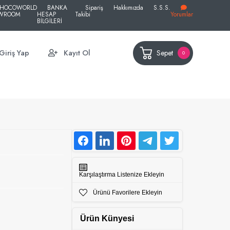
HOCOWORLD
BANKA
Sipariş
Hakkımızda
S.S.S.
WROOM
HESAP
Takibi
Yorumlar
BİLGİLERİ
Sepet
Giriş Yap
Kayıt Ol
0
Karşılaştırma Listenize Ekleyin
Ürünü Favorilere Ekleyin
Ürün Künyesi