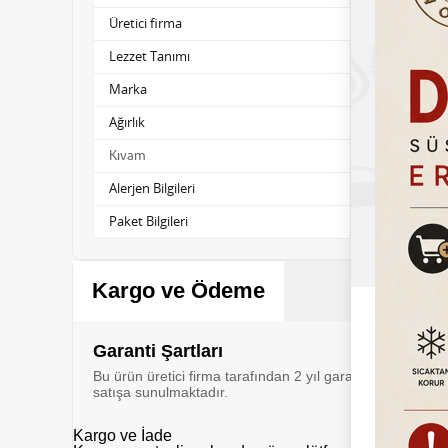
Üretici firma
Chocoworld
Lezzet Tanımı
Böğürtlen (Ge
Marka
Chocoworld
Ağırlık
10kg
Sert
Kıvam
Alerjen Bilgileri
Koruyucu
Paket Bilgileri
Plastik Teneke
Kargo ve Ödeme
Garanti Şartları
Bu ürün üretici firma tarafından 2 yıl garanti kapsamı al
satışa sunulmaktadır.
Kargo ve İade