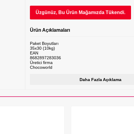
Üzgünüz, Bu Ürün Mağamızda Tükendi.
Ürün Açıklamaları
Paket Boyutları
35x30 (10kg)
EAN
8682897283036
Üretici firma
Chocoworld
Lezzet Tanımı
Böğürtlen (Gerçek Meyve Parçacıklı)
Daha Fazla Açıklama
Marka
Chocoworld
Ağırlık
10kg
Kıvam
Sert
Alerjen Bilgileri
Koruyucu
Paket Bilgileri
Plastik Teneke