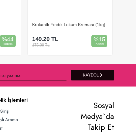
Krokantlı Fındık Lokum Kreması (1kg)
Speco
149.20
TL
445.
%
44
%
15
İndirim
İndirim
175.00
TL
799.00
Sepete Ekle
KAYDOL
lik İşlemleri
Sosyal
Girişi
Medya`da
ylı Arama
Takip Et
et