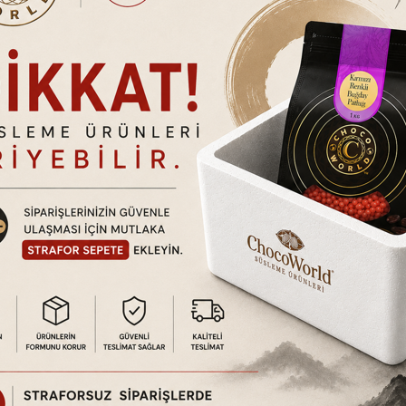
rçek Meyve Parçacıklı)
tındadır. Ürün hasarlı kullanım, kullanıcı hataları vb. durumlar dışında