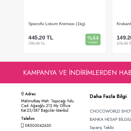
 (1kg)
Specofix Lokum Kreması (1kg)
Krokant
445.20
TL
149.2
%
15
%
44
İndirim
İndirim
799.00
TL
175.00
Sepete Ekle
KAMPANYA VE INDIRIMLERDEN HA
Adres
Daha Fazla Bilgi
Mahmutbey Mah. Taşocağı Yolu
Cad. Ağaoğlu 212 My Office
Kat:23/387 Bağcılar-İstanbul
CHOCOWORLD SH
Telefon
BANKA HESAP BİLGİL
08503042630
Sipariş Takibi