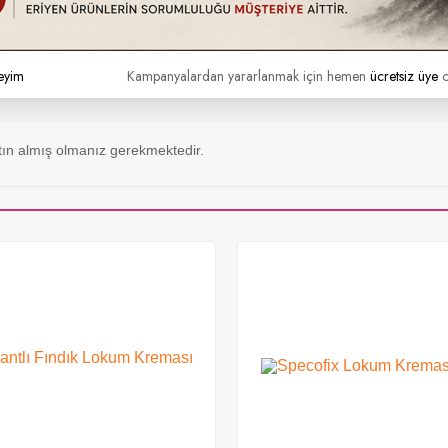
a da ayıplı olup olmadığını kontrol ediniz. Eğer kargonuzda nor
tilmedikçe (Hızlı kargo vb. uyarı simgeleri.) 2 iş günü içerisinde 
eyim
Kampanyalardan yararlanmak için hemen
ücretsiz üye
o
ın almış olmanız gerekmektedir.