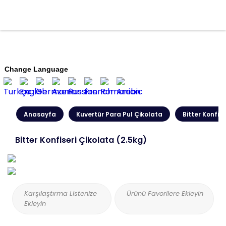
Change Language
Anasayfa
Kuvertür Para Pul Çikolata
Bitter Konfis
Bitter Konfiseri Çikolata (2.5kg)
Karşılaştırma Listenize
Ürünü Favorilere Ekleyin
Ekleyin