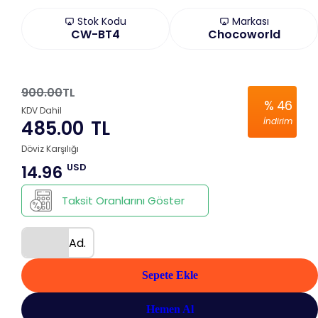
Stok Kodu
Markası
CW-BT4
Chocoworld
900.00
TL
%
46
KDV Dahil
İndirim
485.00
TL
Döviz Karşılığı
USD
14.96
Taksit Oranlarını Göster
Ad.
Sepete Ekle
Hemen Al