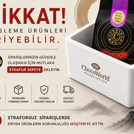
tındadır. Ürün hasarlı kullanım, kullanıcı hataları vb. durumlar dışında
a da ayıplı olup olmadığını kontrol ediniz. Eğer kargonuzda nor
tilmedikçe (Hızlı kargo vb. uyarı simgeleri.) 2 iş günü içerisinde 