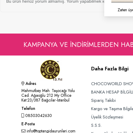
Bu ürün henüz yorum almamış. Yorum yapabilmek için bu ürünü sat
Zaten üy
KAMPANYA VE INDIRIMLERDEN HA
Daha Fazla Bilgi
CHOCOWORLD SH
Adres
Mahmutbey Mah. Taşocağı Yolu
BANKA HESAP BİLGİL
Cad. Ağaoğlu 212 My Office
Sipariş Takibi
Kat:23/387 Bağcılar-İstanbul
Kargo ve Taşıma Bilgile
Telefon
08503042630
Üyelik Sözleşmesi
E-Posta
S.S.S.
info@toptangidaurunleri.com