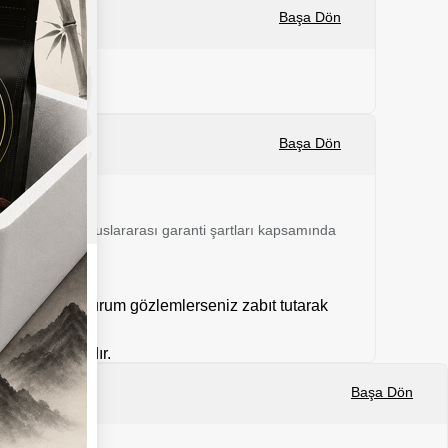
Başa Dön
Başa Dön
 24 ay boyunca uluslararası garanti şartları kapsamında
mal dışı bir durum gözlemlerseniz zabıt tutarak
kargolanmaktadır.
Başa Dön