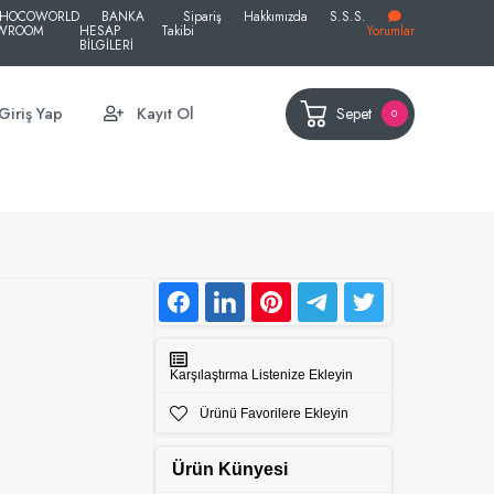
HOCOWORLD
BANKA
Sipariş
Hakkımızda
S.S.S.
WROOM
HESAP
Takibi
Yorumlar
BİLGİLERİ
Sepet
Giriş Yap
Kayıt Ol
0
Karşılaştırma Listenize Ekleyin
Ürünü Favorilere Ekleyin
Ürün Künyesi