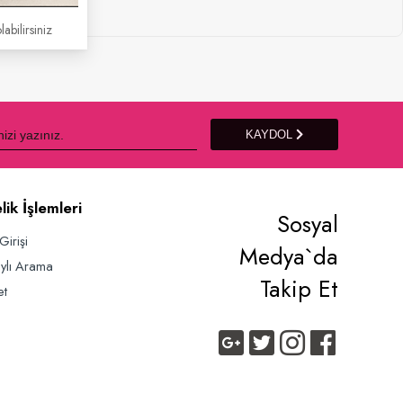
labilirsiniz
KAYDOL
lik İşlemleri
Sosyal
Girişi
Medya`da
ylı Arama
Takip Et
et