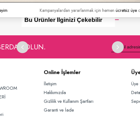
ın almış olmanız gerekmektedir.
eyim
Kampanyalardan yararlanmak için hemen
ücretsiz üye
o
Bu Ürünler İlginizi Çekebilir
BERDAR OLUN.
Online İşlemler
Üye
İletişim
Üye 
OWROOM
Hakkımızda
Deta
ERİ
Gizlilik ve Kullanım Şartları
Sep
Garanti ve İade
ri