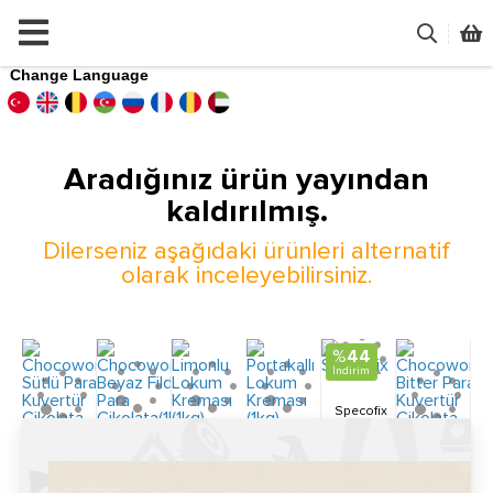
Change Language
Aradığınız ürün yayından
kaldırılmış.
Dilerseniz aşağıdaki ürünleri alternatif
olarak inceleyebilirsiniz.
%
44
İndirim
Specofix
Chocoworld
Limonlu
Portakallı
Chocoworld
Chocoworld
799.00
TL
Beyaz
Lokum
Lokum
SEPETE
Sütlü Para
Bitter Para
445.20
EKLE
TL
Fildişi Para
Kreması
Kreması
Kuvertür
Kuvertür
Çikolata(1kg)
(1kg)
(1kg)