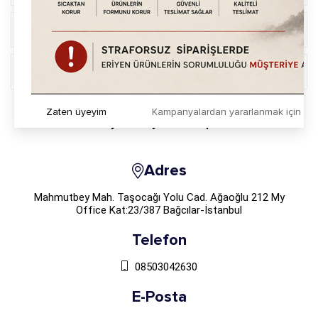
Online İşlemler
Üyelik İşlemleri
Zaten üyeyim
Kampanyalardan yararlanmak için h
Sosyal Medya`da Takip Et
Adres
Mahmutbey Mah. Taşocağı Yolu Cad. Ağaoğlu 212 My
Office Kat:23/387 Bağcılar-İstanbul
Telefon
08503042630
E-Posta