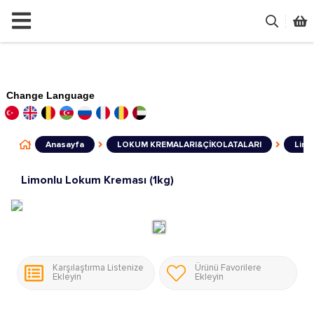
Change Language
Anasayfa
LOKUM KREMALARI&ÇİKOLATALARI
Limo
Limonlu Lokum Kreması (1kg)
Karşılaştırma Listenize
Ürünü Favorilere
Ekleyin
Ekleyin