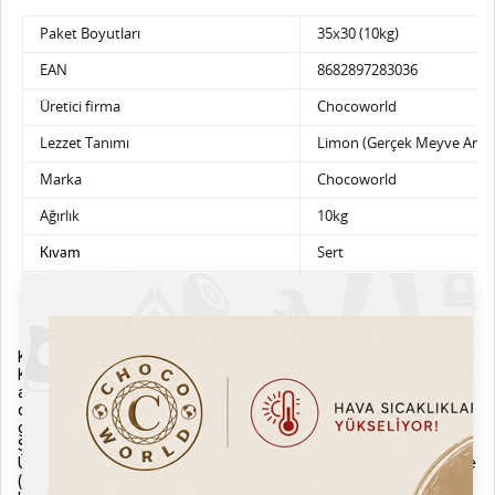
Paket Boyutları
35x30 (10kg)
EAN
8682897283036
Üretici firma
Chocoworld
Lezzet Tanımı
Limon (Gerçek Meyve Arom
Marka
Chocoworld
Ağırlık
10kg
Sert
Kıvam
Alerjen Bilgileri
Koruyucu
Paket Bilgileri
Plastik Kova
Kargo ve İade
Kargonuzu teslim almadan önce lütfen eksik, hasarlı ya da
ayıplı olup olmadığını kontrol ediniz. Eğer kargonuzda normal
dışı bir durum gözlemlerseniz zabıt tutarak ürününüzü kargo
görevlisine iade ediniz.
Sipariş Kargoya Verilişi
Ürünler siparişi verdiğiniz tarihten itibaren aksi belirtilmedikçe
(Hızlı kargo vb. uyarı simgeleri.) 2 iş günü içerisinde