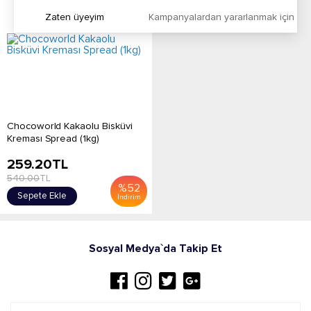
Zaten üyeyim
Kampanyalardan yararlanmak için h
Chocoworld Kakaolu Bisküvi
Kreması Spread (1kg)
259.20
TL
540.00
TL
%
52
Sepete Ekle
İndirim
Sosyal Medya`da Takip Et