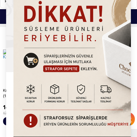
kargolanmaktadır.
Bu Ürünlerde İlginizi Çekebilir.
Krokantlı Fındık Lokum Kreması
Specofix Lokum Kreması (1kg)
(1kg)
149.20
TL
445.20
TL
175.00
TL
799.00
TL
%
15
%
44
Sepete Ekle
Sepete Ekle
İndirim
İndirim