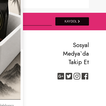
KAYDOL
lik İşlemleri
Sosyal
Girişi
Medya`da
ylı Arama
Takip Et
et
labilirsiniz