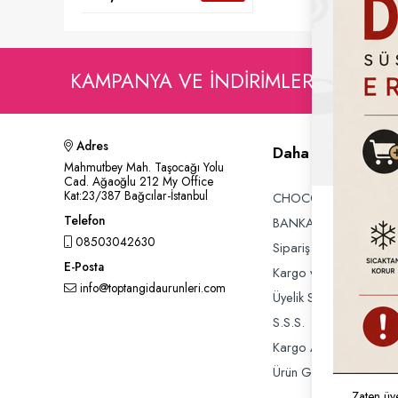
KAMPANYA VE INDIRIMLERDEN HA
Adres
Daha Fazla Bilgi
Mahmutbey Mah. Taşocağı Yolu
Cad. Ağaoğlu 212 My Office
Kat:23/387 Bağcılar-İstanbul
CHOCOWORLD SH
Telefon
BANKA HESAP BİLGİL
08503042630
Sipariş Takibi
E-Posta
Kargo ve Taşıma Bilgile
info@toptangidaurunleri.com
Üyelik Sözleşmesi
S.S.S.
Kargo Alımları Hakkın
Ürün Geri İadelerinde
Zaten üy