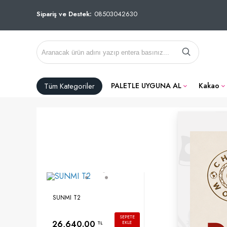
Sipariş ve Destek:
08503042630
Tüm Kategoriler
PALETLE UYGUNA AL
Kakao
A
Dilersen
SUNMI T2
SEPETE
26,640.00
EKLE
TL