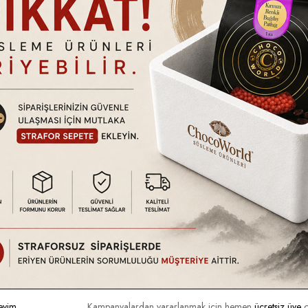
BERDAR OLUN.
Online İşlemler
Üye
İletişim
Üye 
OWROOM
Hakkımızda
Deta
ERİ
Gizlilik ve Kullanım Şartları
Sep
Garanti ve İade
ri
da
eyim
Kampanyalardan yararlanmak için hemen
ücretsiz üye
o