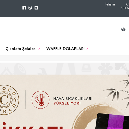
İletişim
C
SHO
Çikolata Şelalesi
WAFFLE DOLAPLARI
radığınız ürün yayından kaldırılmı
iz aşağıdaki ürünleri alternatif olarak inceleyebi