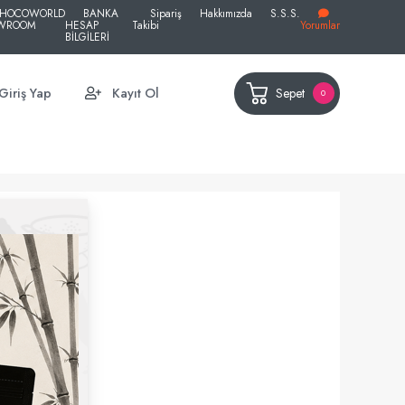
HOCOWORLD
BANKA
Sipariş
Hakkımızda
S.S.S.
WROOM
HESAP
Takibi
Yorumlar
BİLGİLERİ
Sepet
Giriş Yap
Kayıt Ol
0
ş.
lirsiniz.