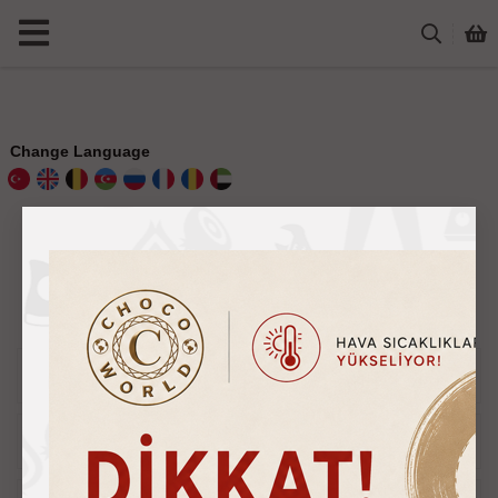
Change Language
Sosyal Medya`da Takip Et
Daha Fazla Bilgi
Online İşlemler