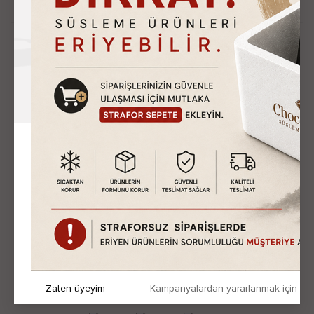
Üyelik İşlemleri
Sosyal Medya`da Takip Et
Adres
Mahmutbey Mah. Taşocağı Yolu Cad. Ağaoğlu 212 My
Office Kat:23/387 Bağcılar-İstanbul
Telefon
08503042630
E-Posta
info@toptangidaurunleri.com
Zaten üyeyim
Kampanyalardan yararlanmak için h