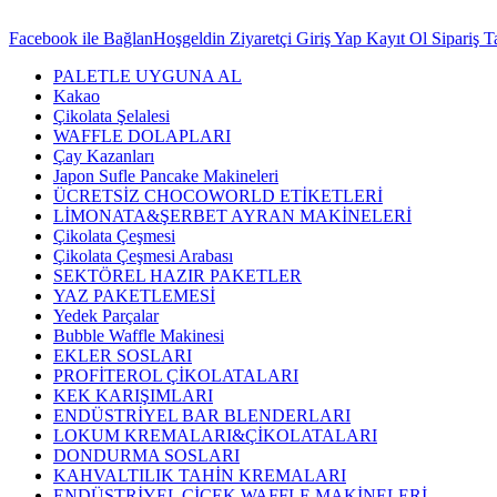
Facebook ile Bağlan
Hoşgeldin Ziyaretçi
Giriş Yap
Kayıt Ol
Sipariş T
PALETLE UYGUNA AL
Kakao
Çikolata Şelalesi
WAFFLE DOLAPLARI
Çay Kazanları
Japon Sufle Pancake Makineleri
ÜCRETSİZ CHOCOWORLD ETİKETLERİ
LİMONATA&ŞERBET AYRAN MAKİNELERİ
Çikolata Çeşmesi
Çikolata Çeşmesi Arabası
SEKTÖREL HAZIR PAKETLER
YAZ PAKETLEMESİ
Yedek Parçalar
Bubble Waffle Makinesi
EKLER SOSLARI
PROFİTEROL ÇİKOLATALARI
KEK KARIŞIMLARI
ENDÜSTRİYEL BAR BLENDERLARI
LOKUM KREMALARI&ÇİKOLATALARI
DONDURMA SOSLARI
KAHVALTILIK TAHİN KREMALARI
ENDÜSTRİYEL ÇİÇEK WAFFLE MAKİNELERİ