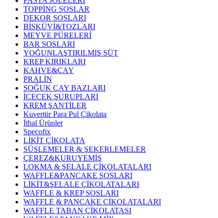
PASTA JÖLELERİ
TOPPİNG SOSLAR
DEKOR SOSLARI
BİSKÜVİ&TOZLARI
MEYVE PÜRELERİ
BAR SOSLARI
YOĞUNLAŞTIRILMIŞ SÜT
KREP KIRIKLARI
KAHVE&ÇAY
PRALİN
SOĞUK ÇAY BAZLARI
İÇECEK ŞURUPLARI
KREM ŞANTİLER
Kuvertür Para Pul Çikolata
İthal Ürünler
Specofix
LİKİT ÇİKOLATA
SÜSLEMELER & ŞEKERLEMELER
ÇEREZ&KURUYEMİŞ
LOKMA & ŞELALE ÇİKOLATALARI
WAFFLE&PANCAKE SOSLARI
LİKİT&ŞELALE ÇİKOLATALARI
WAFFLE & KREP SOSLARI
WAFFLE & PANCAKE ÇİKOLATALARI
WAFFLE TABAN ÇİKOLATASI