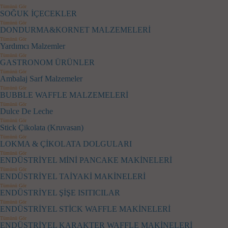
Tümünü Gör
SOĞUK İÇECEKLER
Tümünü Gör
DONDURMA&KORNET MALZEMELERİ
Tümünü Gör
Yardımcı Malzemler
Tümünü Gör
GASTRONOM ÜRÜNLER
Tümünü Gör
Ambalaj Sarf Malzemeler
Tümünü Gör
BUBBLE WAFFLE MALZEMELERİ
Tümünü Gör
Dulce De Leche
Tümünü Gör
Stick Çikolata (Kruvasan)
Tümünü Gör
LOKMA & ÇİKOLATA DOLGULARI
Tümünü Gör
ENDÜSTRİYEL MİNİ PANCAKE MAKİNELERİ
Tümünü Gör
ENDÜSTRİYEL TAİYAKİ MAKİNELERİ
Tümünü Gör
ENDÜSTRİYEL ŞİŞE ISITICILAR
Tümünü Gör
ENDÜSTRİYEL STİCK WAFFLE MAKİNELERİ
Tümünü Gör
ENDÜSTRİYEL KARAKTER WAFFLE MAKİNELERİ