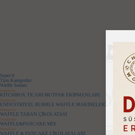
Sepet
0
Tüm Kategoriler
Waffle Sosları
Tümünü Gör
KİTCHBOX TİCARİ MUTFAK EKİPMANLARI
Tümünü Gör
ENDÜSTRİYEL BUBBLE WAFFLE MAKİNELERİ
Tümünü Gör
WAFFLE TABAN ÇİKOLATASI
Tümünü Gör
WAFFLE&PANCAKE MİX
Tümünü Gör
WAFFLE & PANCAKE ÇİKOLATALARI