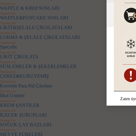
Tümünü Gör
WAFFLE & KREP SOSLARI
Tümünü Gör
WAFFLE&PANCAKE SOSLARI
Tümünü Gör
LİKİT&ŞELALE ÇİKOLATALARI
Tümünü Gör
LOKMA & ŞELALE ÇİKOLATALARI
Tümünü Gör
Specofix
Tümünü Gör
LİKİT ÇİKOLATA
Tümünü Gör
SÜSLEMELER & ŞEKERLEMELER
Tümünü Gör
ÇEREZ&KURUYEMİŞ
Tümünü Gör
Kuvertür Para Pul Çikolata
Tümünü Gör
İthal Ürünler
Zaten üy
Tümünü Gör
KREM ŞANTİLER
Tümünü Gör
İÇECEK ŞURUPLARI
Tümünü Gör
SOĞUK ÇAY BAZLARI
Tümünü Gör
MEYVE PÜRELERİ